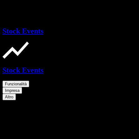
Stock Events
Stock Events
Funzionalità
Impresa
Altro