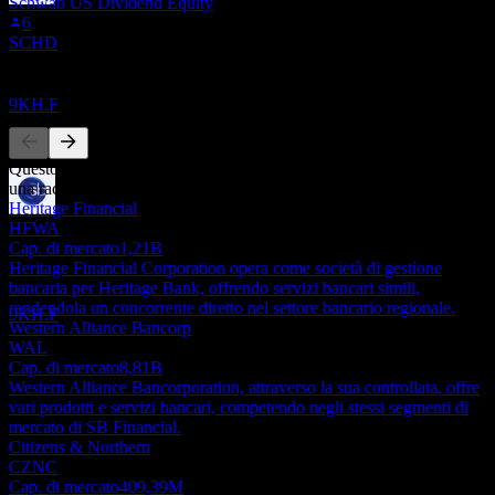
Schwab US Dividend Equity
Ex-dividendo
6
16
SCHD
AUG
27
SB Financial Group
Concorrenti
Stimato
9KH.F
Questo elenco è un'analisi basata su eventi di mercato recenti. Non è
una raccomandazione di investimento.
Heritage Financial
Pagamento del dividendo
HFWA
27
Cap. di mercato
1,21B
AUG
27
Heritage Financial Corporation opera come società di gestione
SB Financial Group
bancaria per Heritage Bank, offrendo servizi bancari simili,
Stimato
rendendola un concorrente diretto nel settore bancario regionale.
9KH.F
Western Alliance Bancorp
WAL
Cap. di mercato
8,81B
Western Alliance Bancorporation, attraverso la sua controllata, offre
vari prodotti e servizi bancari, competendo negli stessi segmenti di
mercato di SB Financial.
Citizens & Northern
CZNC
Cap. di mercato
409,39M