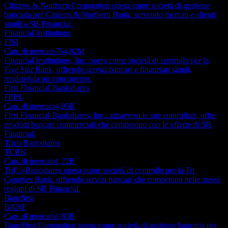
Citizens & Northern Corporation opera come società di gestione
bancaria per Citizens & Northern Bank, servendo mercati e clienti
simili a SB Financial.
Financial Institutions
FISI
Cap. di mercato
764,82M
Financial Institutions, Inc. opera come società di controllo per la
Five Star Bank, offrendo servizi bancari e finanziari simili,
rendendola un concorrente.
First Financial Bankshares
FFIN
Cap. di mercato
4,95B
First Financial Bankshares, Inc., attraverso le sue controllate, offre
prodotti bancari commerciali che competono con le offerte di SB
Financial.
Trico Bancshares
TCBK
Cap. di mercato
1,72B
TriCo Bancshares opera come società di controllo per la Tri
Counties Bank, offrendo servizi bancari che competono nelle stesse
regioni di SB Financial.
Bancfirst
BANF
Cap. di mercato
3,83B
BancFirst Corporation opera come società di gestione bancaria per