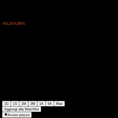
€22,40
5
-€0,20
-0,88%
Wednesday 06:05
1G
1S
1M
3M
1A
5A
Max
Aggiungi alla Watchlist
Avviso prezzo