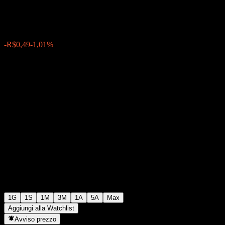
R$48,01
9512
-R$0,49
-1,01%
Thursday 14:36
1G
1S
1M
3M
1A
5A
Max
Aggiungi alla Watchlist
Avviso prezzo