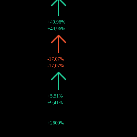
2024
$0,35
+49,96%
20 dic 2024
$0,35
+49,96%
2023
$0,24
-17,07%
21 dic 2023
$0,24
-17,07%
2022
$0,28
+5,51%
28 dic 2022
$0,28
+9,41%
2021
$0,27
-
28 dic 2021
$0,01
-
28 dic 2021
$0,26
+2600%
Crescita 10A
N/D