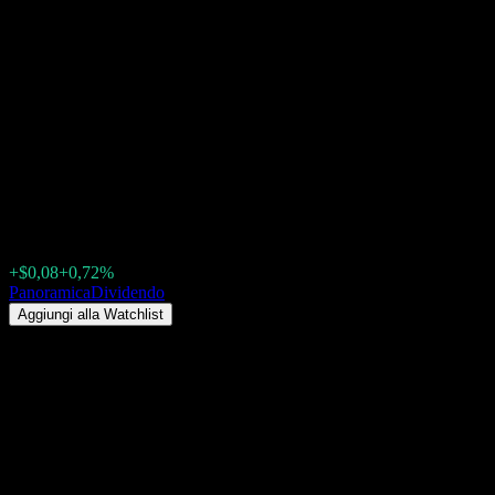
American Century One Choice
Blend Plus 2020 Portfolio R6
(AABHX) Dividendo 2026:
storico, date ex-dividendo &
rendimento
$11,14
+$0,08
+0,72%
Tuesday 00:00
Panoramica
Dividendo
Aggiungi alla Watchlist
Rendimento da dividendo
3,17%
Importo del dividendo
$0,35
Ultima data ex-dividendo
dic 19, 2025
Ultima data di pagamento
dic 19, 2025