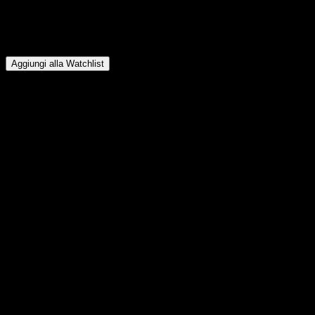
Qual è stato il dividendo di American Century One Choice Blend
Plus 2020 Portfolio R6 nel 2025?
▼
In quale valuta American Century One Choice Blend Plus 2020
Portfolio R6 distribuisce il dividendo?
▼
Aggiungi alla Watchlist