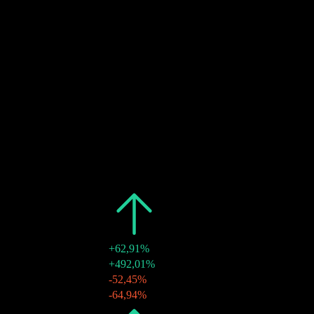
20
DEC
27
Ex-dividendo
Stimato
20
DEC
27
Pagamento del dividendo
Stimato
Passato
Data
Importo
Variazione
2025
$0,57
+62,91%
19 dic 2025
$0,35
+492,01%
08 apr 2025
$0,17
-52,45%
08 apr 2025
$0,06
-64,94%