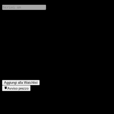
Condividi i tuoi pensieri
FAQ
Qual è il prezzo dell'azione Barclays Bank Point to Point Barrier
Note AABISXX oggi?
▼
Qual è il simbolo azionario di Barclays Bank Point to Point
Barrier Note AABISXX?
▼
In quale settore opera Barclays Bank Point to Point Barrier Note
AABISXX?
▼
Quando Barclays Bank Point to Point Barrier Note AABISXX
ha completato lo split azionario?
▼
Aggiungi alla Watchlist
Avviso prezzo