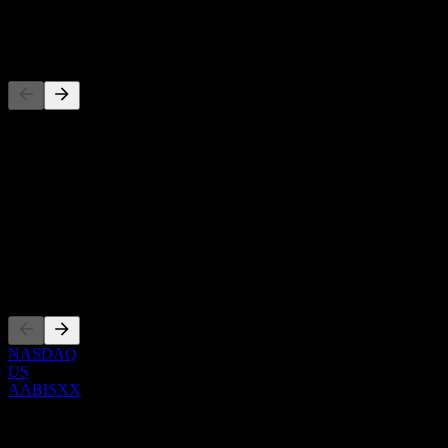
-
Concorrenti
Questo elenco è un'analisi basata su eventi di mercato recenti. Non è
una raccomandazione di investimento.
Informazioni
Show more...
CEO
Quotazioni
NASDAQ
US
AABISXX
0 Comments