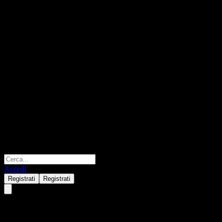
Accedi
Registrati
Registrati
Barclays Bank Point to Point