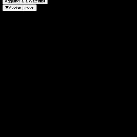
Aggiungi alla Watchlist
Avviso prezzo
Statistiche
Massimo giornaliero
-
Minimo del giorno
-
Massimo 52S
20,36
Min 52S
16,52
Volume
-
Vol. medio
-
Cap. di mercato
0
Rapporto P/E
-
Rendimento da dividendo
-
Dividendo