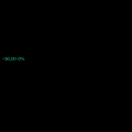
Issuer Callable Contingent
Interest Barrier Note
AABKDXX
$100,17
0
+$0,00
+0%
Settimana scorsa