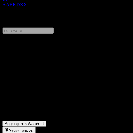
AABKDXX
0 Comments
Condividi i tuoi pensieri
FAQ
Qual è il prezzo dell'azione Citigroup Global Markets Issuer
Callable Contingent Interest Barrier Note AABKDXX oggi?
▼
Qual è il simbolo azionario di Citigroup Global Markets Issuer
Callable Contingent Interest Barrier Note AABKDXX?
▼
In quale settore opera Citigroup Global Markets Issuer Callable
Contingent Interest Barrier Note AABKDXX?
▼
Quando Citigroup Global Markets Issuer Callable Contingent
Interest Barrier Note AABKDXX ha completato lo split azionario?
▼
Aggiungi alla Watchlist
Avviso prezzo