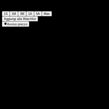
1S
1M
3M
1A
5A
Max
Aggiungi alla Watchlist
Avviso prezzo
Statistiche
Massimo giornaliero
-
Minimo del giorno
-
Massimo 52S
100,17
Min 52S
93,83
Volume
-
Vol. medio
-
Cap. di mercato
0
Rapporto P/E