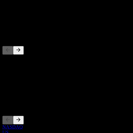
-
Rendimento da dividendo
-
Dividendo
-
Concorrenti
Questo elenco è un'analisi basata su eventi di mercato recenti. Non è
una raccomandazione di investimento.
Informazioni
Show more...
CEO
Quotazioni
NASDAQ
US