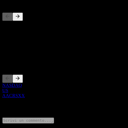
Concorrenti
Questo elenco è un'analisi basata su eventi di mercato recenti. Non è
Informazioni
Show more...
CEO
Quotazioni
NASDAQ
US
AACRSXX
0 Comments