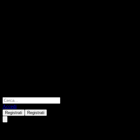
Accedi
Registrati
Registrati
Citigroup Global Markets Auto