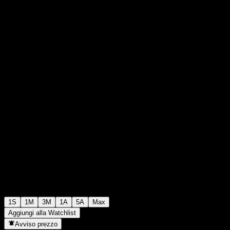
$101,45
0
+$0,00
+0%
Settimana scorsa
1S
1M
3M
1A
5A
Max
Aggiungi alla Watchlist
Avviso prezzo