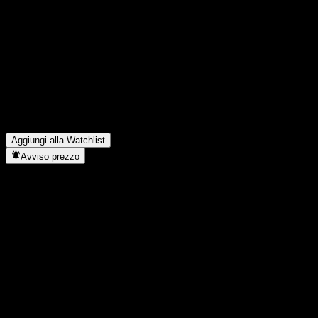
Condividi i tuoi pensieri
FAQ
Qual è il prezzo dell'azione Citigroup Global Markets Autocallab
Qual è il simbolo azionario di Citigroup Global Markets Autocal
In quale settore opera Citigroup Global Markets Autocallable Co
Quando Citigroup Global Markets Autocallable Contingent Interes
Aggiungi alla Watchlist
Avviso prezzo