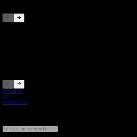
Concorrenti
Questo elenco è un'analisi basata su eventi di mercato recenti. Non è
Informazioni
Show more...
CEO
Quotazioni
NASDAQ
US
AADZAXX
0 Comments