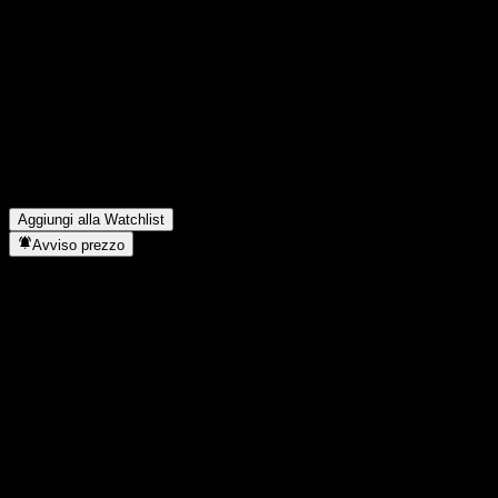
Condividi i tuoi pensieri
FAQ
Qual è il prezzo dell'azione JPMorgan Chase Financial Compan
Qual è il simbolo azionario di JPMorgan Chase Financial Comp
In quale settore opera JPMorgan Chase Financial Company LLC
Quando JPMorgan Chase Financial Company LLC Point to Point W
Aggiungi alla Watchlist
Avviso prezzo