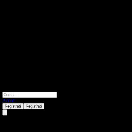
Accedi
Registrati
Registrati
JPMorgan Chase Financial Com