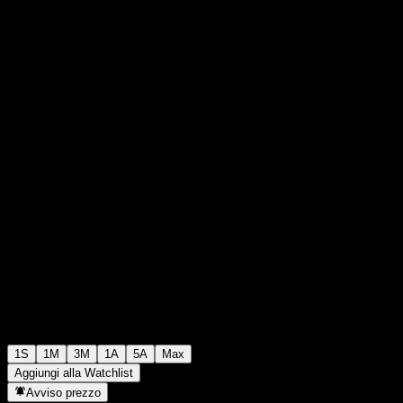
$107,84
0
+$0,00
+0%
Settimana scorsa
1S
1M
3M
1A
5A
Max
Aggiungi alla Watchlist
Avviso prezzo