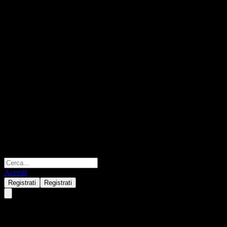
Accedi
Registrati
Registrati
Morgan Stanley Finance LLC