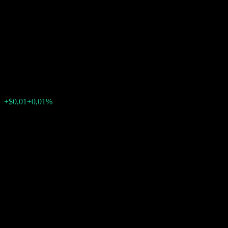
Uncapped Digital Dual
Directional Worst Of Barrier
Note AAHMHXX
$125,67
0
+$0,01
+0,01%
Settimana scorsa