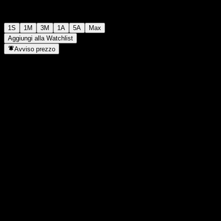
1S
1M
3M
1A
5A
Max
Aggiungi alla Watchlist
Avviso prezzo
Statistiche
Massimo giornaliero
-
Minimo del giorno
-
Massimo 52S
126,04
Min 52S
107,63
Volume
-
Vol. medio
-
Cap. di mercato
0
Rapporto P/E