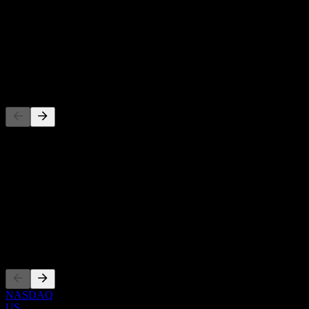
-
Rendimento da dividendo
-
Dividendo
-
Concorrenti
Questo elenco è un'analisi basata su eventi di mercato recenti. Non è
una raccomandazione di investimento.
Informazioni
Show more...
CEO
Quotazioni
NASDAQ
US