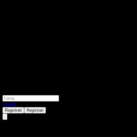
Accedi
Registrati
Registrati
Morgan Stanley Finance LLC