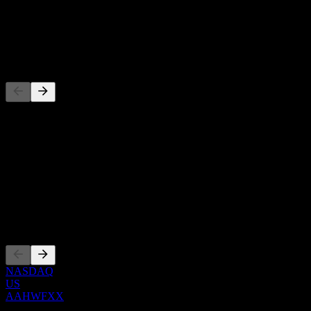
-
Dividendo
-
Concorrenti
Questo elenco è un'analisi basata su eventi di mercato recenti. Non è
una raccomandazione di investimento.
Informazioni
Show more...
CEO
Quotazioni
NASDAQ
US
AAHWFXX