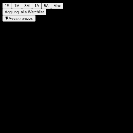
1S
1M
3M
1A
5A
Max
Aggiungi alla Watchlist
Avviso prezzo
Statistiche
Massimo giornaliero
-
Minimo del giorno
-
Massimo 52S
11,04
Min 52S
9,7
Volume
-
Vol. medio
-
Cap. di mercato
0
Rapporto P/E
-
Rendimento da dividendo