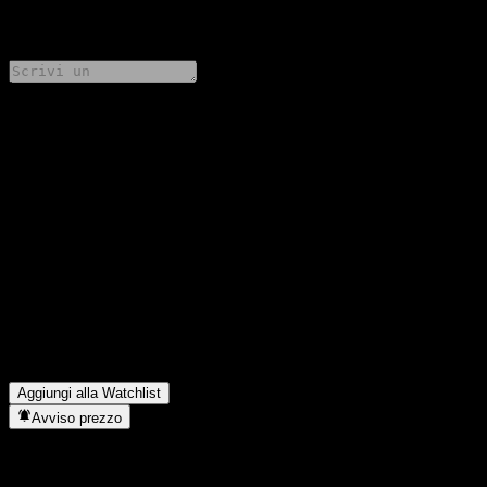
0 Comments
Condividi i tuoi pensieri
FAQ
Qual è il prezzo dell'azione Morgan Stanley Finance LLC Point
to Point Barrier Note AAHWFXX oggi?
▼
Qual è il simbolo azionario di Morgan Stanley Finance LLC
Point to Point Barrier Note AAHWFXX?
▼
In quale settore opera Morgan Stanley Finance LLC Point to
Point Barrier Note AAHWFXX?
▼
Quando Morgan Stanley Finance LLC Point to Point Barrier
Note AAHWFXX ha completato lo split azionario?
▼
Aggiungi alla Watchlist
Avviso prezzo