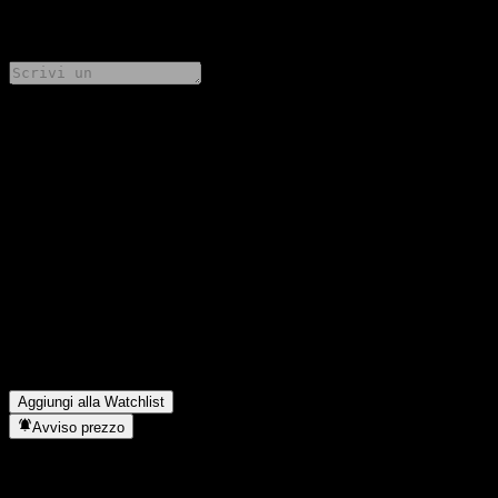
0 Comments
Condividi i tuoi pensieri
FAQ
Qual è il prezzo dell'azione Barclays Bank Capped Dual
Directional Worst Of Buffer Note AAJCRXX oggi?
▼
Qual è il simbolo azionario di Barclays Bank Capped Dual
Directional Worst Of Buffer Note AAJCRXX?
▼
In quale settore opera Barclays Bank Capped Dual Directional
Worst Of Buffer Note AAJCRXX?
▼
Quando Barclays Bank Capped Dual Directional Worst Of
Buffer Note AAJCRXX ha completato lo split azionario?
▼
Aggiungi alla Watchlist
Avviso prezzo