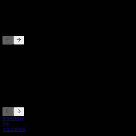
-
Dividendo
-
Concorrenti
Questo elenco è un'analisi basata su eventi di mercato recenti. Non è
una raccomandazione di investimento.
Informazioni
Show more...
CEO
Quotazioni
NASDAQ
US
AAJCRXX