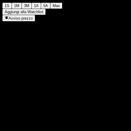
1S
1M
3M
1A
5A
Max
Aggiungi alla Watchlist
Avviso prezzo
Statistiche
Massimo giornaliero
-
Minimo del giorno
-
Massimo 52S
104,72
Min 52S
82,88
Volume
-
Vol. medio
-
Cap. di mercato
0
Rapporto P/E
-
Rendimento da dividendo