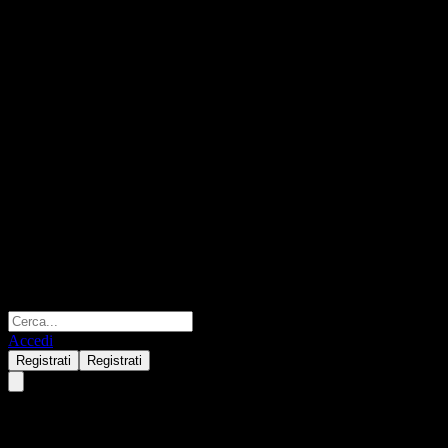
Accedi
Registrati
Registrati
Barclays Bank Capped Dual