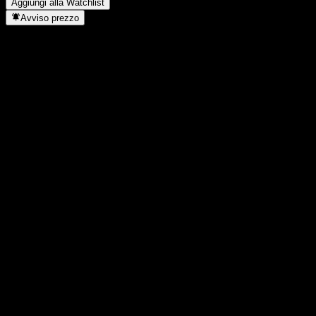
Aggiungi alla Watchlist
Avviso prezzo
Statistiche
Massimo giornaliero
-
Minimo del giorno
-
Massimo 52S
183,87
Min 52S
149,49
Volume
-
Vol. medio
-
Cap. di mercato
0
Rapporto P/E
-
Rendimento da dividendo
-
Dividendo