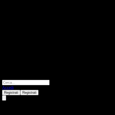
Accedi
Registrati
Registrati
Barclays Bank Point to Point