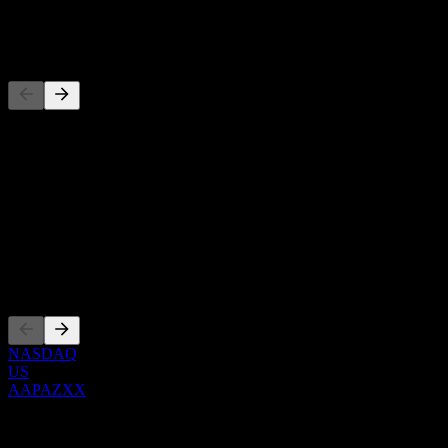
-
Concorrenti
Questo elenco è un'analisi basata su eventi di mercato recenti. Non è
una raccomandazione di investimento.
Informazioni
Show more...
CEO
Quotazioni
NASDAQ
US
AAPAZXX
0 Comments