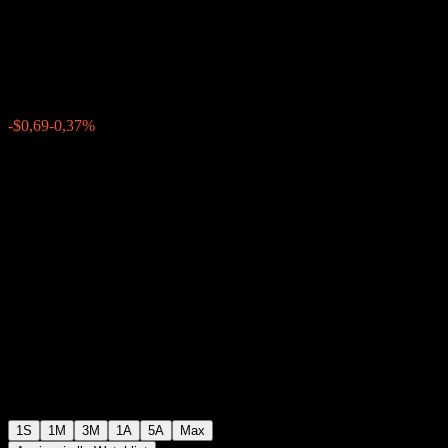
Buffer Note AAPAZXX
$183,87
0
-$0,69
-0,37%
Settimana scorsa
1S
1M
3M
1A
5A
Max