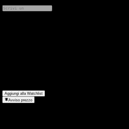
Condividi i tuoi pensieri
FAQ
Qual è il prezzo dell'azione Barclays Bank Point to Point Buffer
Note AAPAZXX oggi?
▼
Qual è il simbolo azionario di Barclays Bank Point to Point
Buffer Note AAPAZXX?
▼
In quale settore opera Barclays Bank Point to Point Buffer Note
AAPAZXX?
▼
Quando Barclays Bank Point to Point Buffer Note AAPAZXX
ha completato lo split azionario?
▼
Aggiungi alla Watchlist
Avviso prezzo