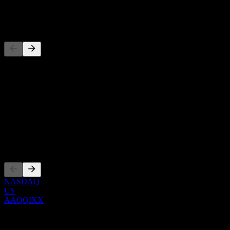
-
Concorrenti
Questo elenco è un'analisi basata su eventi di mercato recenti. Non è
una raccomandazione di investimento.
Informazioni
Show more...
CEO
Quotazioni
NASDAQ
US
AAQQIXX
0 Comments