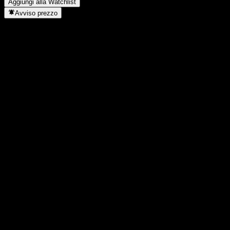
Aggiungi alla Watchlist
Avviso prezzo
Statistiche
Massimo giornaliero
-
Minimo del giorno
-
Massimo 52S
121,5
Min 52S
107,32
Volume
-
Vol. medio
-
Cap. di mercato
0
Rapporto P/E
-
Rendimento da dividendo
-
Dividendo