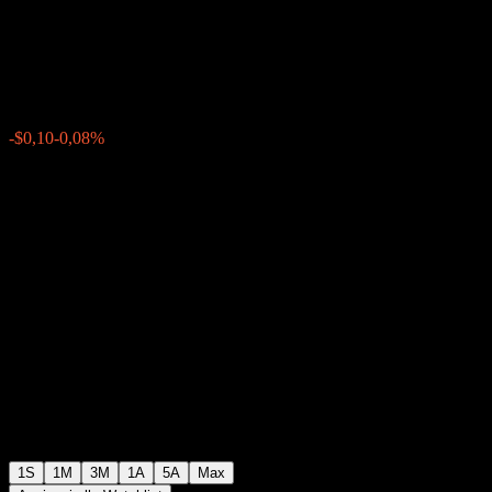
Point to Point CD AAQQIXX
$121,50
0
-$0,10
-0,08%
Settimana scorsa
1S
1M
3M
1A
5A
Max