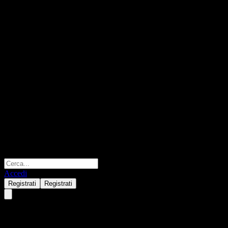
Accedi
Registrati
Registrati
JPMorgan Chase Bank N.A.