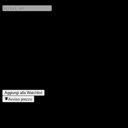
Condividi i tuoi pensieri
FAQ
Qual è il prezzo dell'azione JPMorgan Chase Bank N.A. Point to
Point CD AAQQIXX oggi?
▼
Qual è il simbolo azionario di JPMorgan Chase Bank N.A. Point
to Point CD AAQQIXX?
▼
In quale settore opera JPMorgan Chase Bank N.A. Point to Point
CD AAQQIXX?
▼
Quando JPMorgan Chase Bank N.A. Point to Point CD
AAQQIXX ha completato lo split azionario?
▼
Aggiungi alla Watchlist
Avviso prezzo