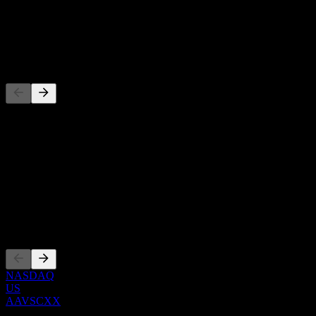
-
Dividendo
-
Concorrenti
Questo elenco è un'analisi basata su eventi di mercato recenti. Non è
una raccomandazione di investimento.
Informazioni
Show more...
CEO
Quotazioni
NASDAQ
US
AAVSCXX