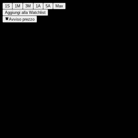
1S
1M
3M
1A
5A
Max
Aggiungi alla Watchlist
Avviso prezzo
Statistiche
Massimo giornaliero
-
Minimo del giorno
-
Massimo 52S
126,55
Min 52S
117,73
Volume
-
Vol. medio
-
Cap. di mercato
0
Rapporto P/E
-
Rendimento da dividendo