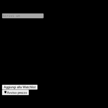
0 Comments
Condividi i tuoi pensieri
FAQ
Qual è il prezzo dell'azione BMO Harris Bank N.A. Capped
Point to Point CD AAVSCXX oggi?
▼
Qual è il simbolo azionario di BMO Harris Bank N.A. Capped
Point to Point CD AAVSCXX?
▼
In quale settore opera BMO Harris Bank N.A. Capped Point to
Point CD AAVSCXX?
▼
Quando BMO Harris Bank N.A. Capped Point to Point CD
AAVSCXX ha completato lo split azionario?
▼
Aggiungi alla Watchlist
Avviso prezzo