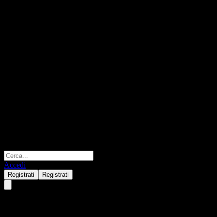
Accedi
Registrati
Registrati
BMO Harris Bank N.A.