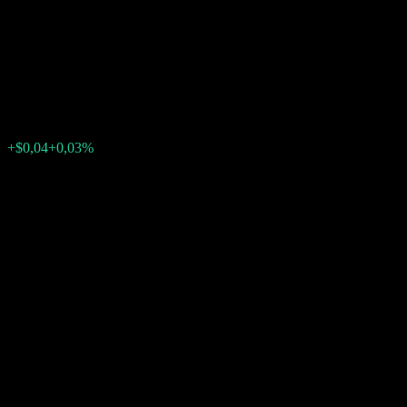
Capped Point to Point CD
AAVSCXX
$126,55
0
+$0,04
+0,03%
Settimana scorsa