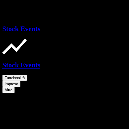
Stock Events
Stock Events
Funzionalità
Impresa
Altro