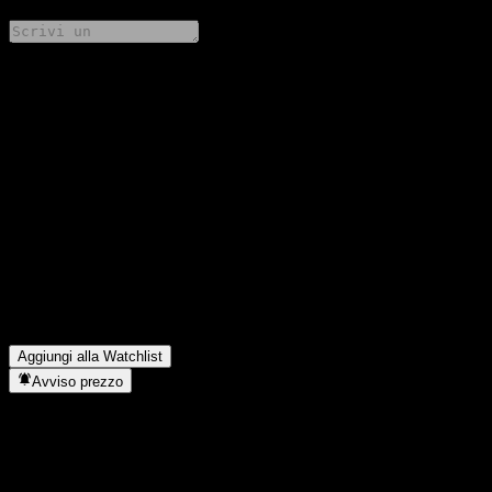
Condividi i tuoi pensieri
FAQ
Qual è il prezzo dell'azione Barclays Bank Point to Point Buffer
Note AAWXZXX oggi?
▼
Qual è il simbolo azionario di Barclays Bank Point to Point
Buffer Note AAWXZXX?
▼
In quale settore opera Barclays Bank Point to Point Buffer Note
AAWXZXX?
▼
Quando Barclays Bank Point to Point Buffer Note AAWXZXX
ha completato lo split azionario?
▼
Aggiungi alla Watchlist
Avviso prezzo