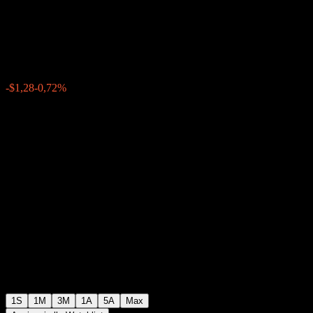
Buffer Note AAWXZXX
$175,88
0
-$1,28
-0,72%
Settimana scorsa
1S
1M
3M
1A
5A
Max