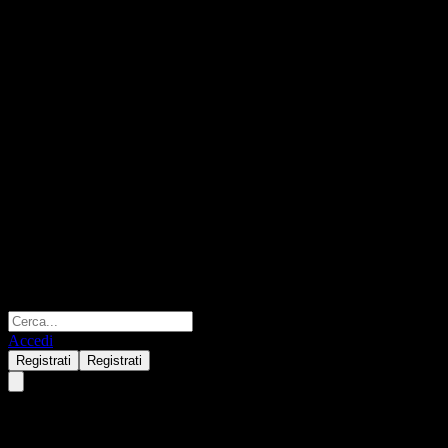
Accedi
Registrati
Registrati
Barclays Bank Point to Point