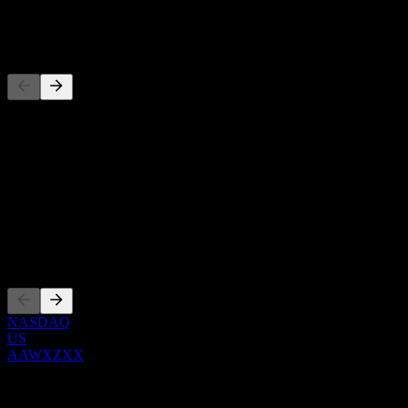
-
Concorrenti
Questo elenco è un'analisi basata su eventi di mercato recenti. Non è
una raccomandazione di investimento.
Informazioni
Show more...
CEO
Quotazioni
NASDAQ
US
AAWXZXX
0 Comments