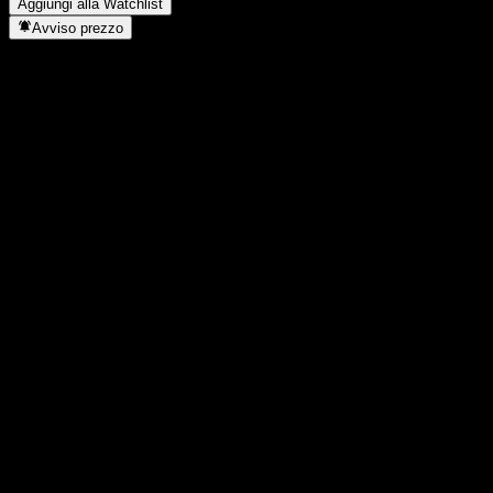
Aggiungi alla Watchlist
Avviso prezzo
Statistiche
Massimo giornaliero
-
Minimo del giorno
-
Massimo 52S
177,77
Min 52S
126,96
Volume
-
Vol. medio
-
Cap. di mercato
0
Rapporto P/E
-
Rendimento da dividendo
-
Dividendo