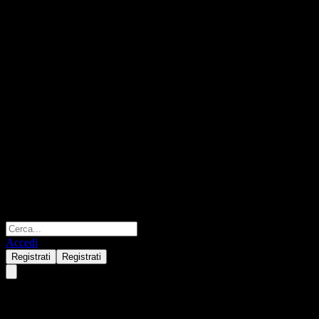
Accedi
Registrati
Registrati
Barclays Bank Autocallable