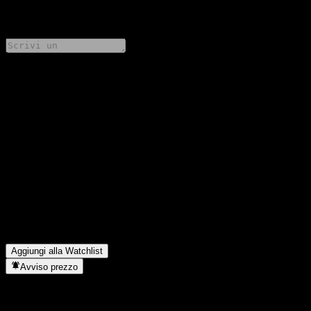
0 Comments
Condividi i tuoi pensieri
FAQ
Qual è il prezzo dell'azione Barclays Bank Autocallable
Contingent Interest Worst Of Barrier Note ABDSGXX oggi?
▼
Qual è il simbolo azionario di Barclays Bank Autocallable
Contingent Interest Worst Of Barrier Note ABDSGXX?
▼
In quale settore opera Barclays Bank Autocallable Contingent
Interest Worst Of Barrier Note ABDSGXX?
▼
Quando Barclays Bank Autocallable Contingent Interest Worst
Of Barrier Note ABDSGXX ha completato lo split azionario?
▼
Aggiungi alla Watchlist
Avviso prezzo