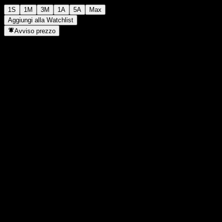
1S
1M
3M
1A
5A
Max
Aggiungi alla Watchlist
Avviso prezzo
Statistiche
Massimo giornaliero
-
Minimo del giorno
-
Massimo 52S
101,35
Min 52S
96,68
Volume
-
Vol. medio
-
Cap. di mercato
0
Rapporto P/E
-
Rendimento da dividendo