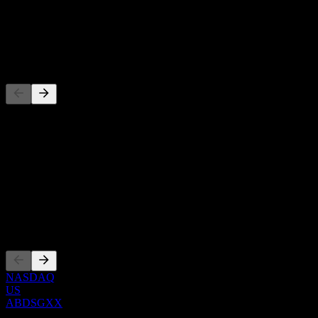
-
Dividendo
-
Concorrenti
Questo elenco è un'analisi basata su eventi di mercato recenti. Non è
una raccomandazione di investimento.
Informazioni
Show more...
CEO
Quotazioni
NASDAQ
US
ABDSGXX