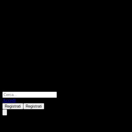
Accedi
Registrati
Registrati
Morgan Stanley Finance LLC