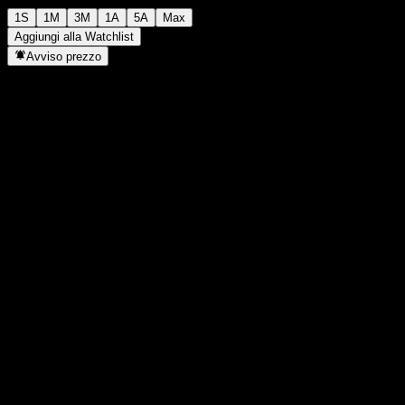
1S
1M
3M
1A
5A
Max
Aggiungi alla Watchlist
Avviso prezzo
Statistiche
Massimo giornaliero
-
Minimo del giorno
-
Massimo 52S
142,71
Min 52S
101,63
Volume
-
Vol. medio
-
Cap. di mercato
0
Rapporto P/E
-
Rendimento da dividendo