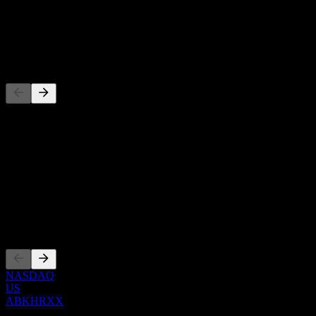
-
Dividendo
-
Concorrenti
Questo elenco è un'analisi basata su eventi di mercato recenti. Non è
una raccomandazione di investimento.
Informazioni
Show more...
CEO
Quotazioni
NASDAQ
US
ABKHRXX