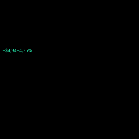
Capped Point to Point Worst
Of Barrier Note ABKHRXX
$108,84
0
+$4,94
+4,75%
Settimana scorsa