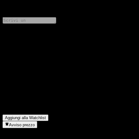
0 Comments
Condividi i tuoi pensieri
FAQ
Qual è il prezzo dell'azione Morgan Stanley Finance LLC
Capped Point to Point Worst Of Barrier Note ABKHRXX oggi?
▼
Qual è il simbolo azionario di Morgan Stanley Finance LLC
Capped Point to Point Worst Of Barrier Note ABKHRXX?
▼
In quale settore opera Morgan Stanley Finance LLC Capped
Point to Point Worst Of Barrier Note ABKHRXX?
▼
Quando Morgan Stanley Finance LLC Capped Point to Point
Worst Of Barrier Note ABKHRXX ha completato lo split
azionario?
▼
Aggiungi alla Watchlist
Avviso prezzo