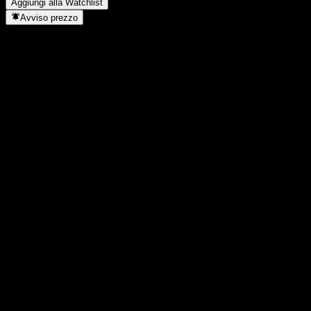
Aggiungi alla Watchlist
Avviso prezzo
Statistiche
Massimo giornaliero
-
Minimo del giorno
-
Massimo 52S
138,29
Min 52S
107,09
Volume
-
Vol. medio
-
Cap. di mercato
0
Rapporto P/E
-
Rendimento da dividendo
-
Dividendo