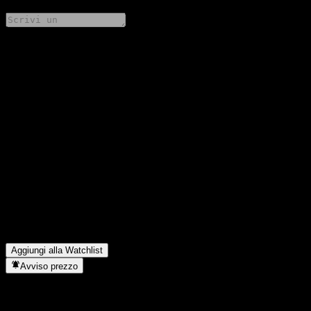
Condividi i tuoi pensieri
FAQ
Qual è il prezzo dell'azione Morgan Stanley Point to Point Buffer
Note ABMZHXX oggi?
▼
Qual è il simbolo azionario di Morgan Stanley Point to Point
Buffer Note ABMZHXX?
▼
Il prezzo dell'azione Morgan Stanley Point to Point Buffer Note
ABMZHXX sta salendo?
▼
In quale settore opera Morgan Stanley Point to Point Buffer Note
ABMZHXX?
▼
Quando Morgan Stanley Point to Point Buffer Note ABMZHXX
ha completato lo split azionario?
▼
Aggiungi alla Watchlist
Avviso prezzo