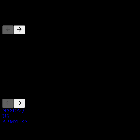
-
Concorrenti
Questo elenco è un'analisi basata su eventi di mercato recenti. Non è
una raccomandazione di investimento.
Informazioni
Show more...
CEO
Quotazioni
NASDAQ
US
ABMZHXX
0 Comments