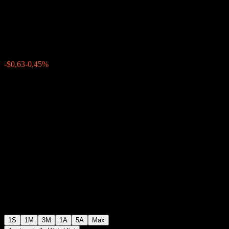
Buffer Note ABMZHXX
$138,29
0
-$0,63
-0,45%
Settimana scorsa
1S
1M
3M
1A
5A
Max