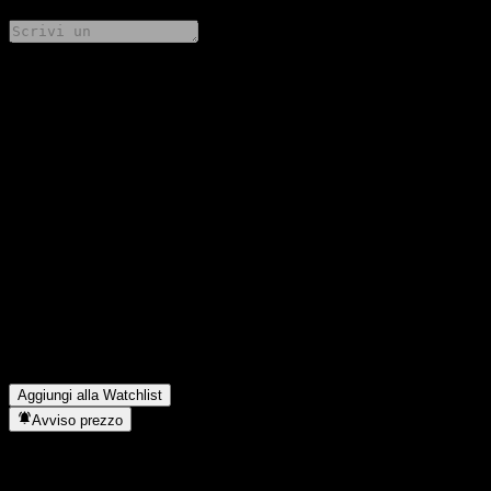
Condividi i tuoi pensieri
FAQ
Qual è il prezzo dell'azione HSBC Bank USA N.A. Capped
Point to Point CD ABNBNXX oggi?
▼
Qual è il simbolo azionario di HSBC Bank USA N.A. Capped
Point to Point CD ABNBNXX?
▼
Il prezzo dell'azione HSBC Bank USA N.A. Capped Point to
Point CD ABNBNXX sta salendo?
▼
In quale settore opera HSBC Bank USA N.A. Capped Point to
Point CD ABNBNXX?
▼
Quando HSBC Bank USA N.A. Capped Point to Point CD
ABNBNXX ha completato lo split azionario?
▼
Aggiungi alla Watchlist
Avviso prezzo