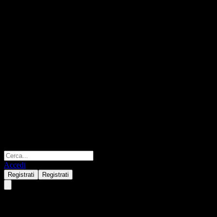
Accedi
Registrati
Registrati
HSBC Bank USA N.A. Capped