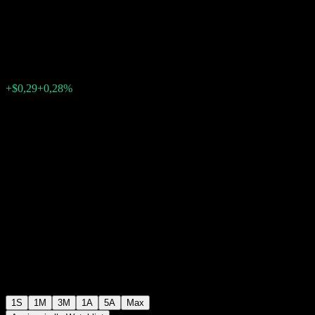
Point to Point CD ABNBNXX
$104,48
0
+$0,29
+0,28%
Settimana scorsa
1S
1M
3M
1A
5A
Max