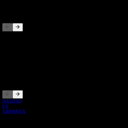
-
Concorrenti
Questo elenco è un'analisi basata su eventi di mercato recenti. Non è
una raccomandazione di investimento.
Informazioni
Show more...
CEO
Quotazioni
NASDAQ
US
ABNBNXX
0 Comments