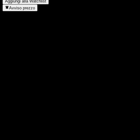
Aggiungi alla Watchlist
Avviso prezzo
Statistiche
Massimo giornaliero
-
Minimo del giorno
-
Massimo 52S
104,48
Min 52S
97,14
Volume
-
Vol. medio
-
Cap. di mercato
0
Rapporto P/E
-
Rendimento da dividendo
-
Dividendo