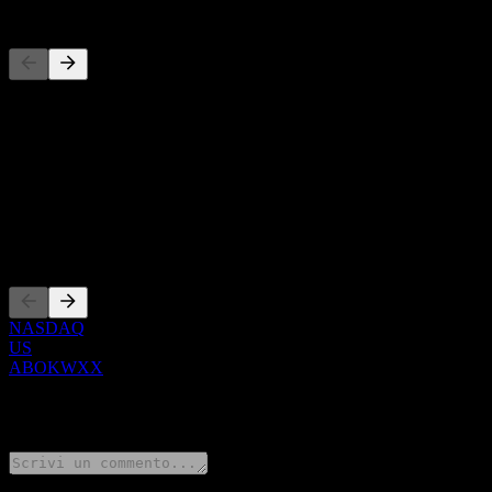
Concorrenti
Questo elenco è un'analisi basata su eventi di mercato recenti. Non è
Informazioni
Show more...
CEO
Quotazioni
NASDAQ
US
ABOKWXX
0 Comments