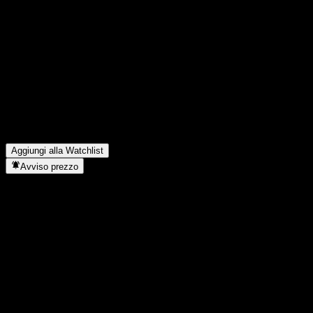
Condividi i tuoi pensieri
FAQ
Qual è il prezzo dell'azione UBS London Branch Autocallable C
Qual è il simbolo azionario di UBS London Branch Autocallable
Il prezzo dell'azione UBS London Branch Autocallable Continge
In quale settore opera UBS London Branch Autocallable Contin
Quando UBS London Branch Autocallable Contingent Interest Ba
Aggiungi alla Watchlist
Avviso prezzo