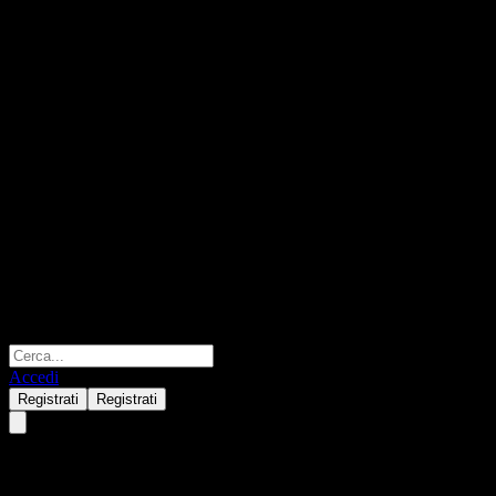
Accedi
Registrati
Registrati
UBS London Branch Autocallab