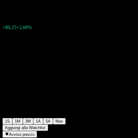
$9,59
0
+$0,25
+2,68%
Settimana scorsa
1S
1M
3M
1A
5A
Max
Aggiungi alla Watchlist
Avviso prezzo