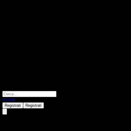
Accedi
Registrati
Registrati
Barclays Bank Autocallable Co