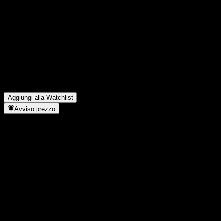
Condividi i tuoi pensieri
FAQ
Qual è il prezzo dell'azione Barclays Bank Autocallable Conting
Qual è il simbolo azionario di Barclays Bank Autocallable Conti
In quale settore opera Barclays Bank Autocallable Contingent I
Quando Barclays Bank Autocallable Contingent Interest Worst Of
Aggiungi alla Watchlist
Avviso prezzo