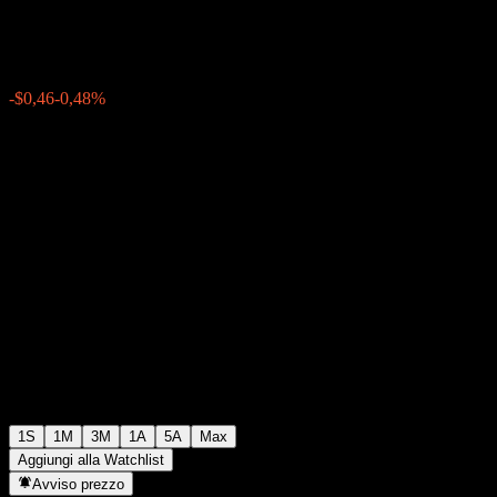
$95,13
0
-$0,46
-0,48%
Settimana scorsa
1S
1M
3M
1A
5A
Max
Aggiungi alla Watchlist
Avviso prezzo