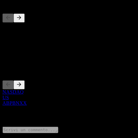
Concorrenti
Questo elenco è un'analisi basata su eventi di mercato recenti. Non è
Informazioni
Show more...
CEO
Quotazioni
NASDAQ
US
ABPBNXX
0 Comments