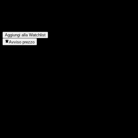
In quale settore opera BofA Finance LLC Autocallable
Contingent Interest Worst Of Buffer Note With Coupon Memory
ABVOVXX?
▼
Quando BofA Finance LLC Autocallable Contingent Interest
Worst Of Buffer Note With Coupon Memory ABVOVXX ha
completato lo split azionario?
▼
Aggiungi alla Watchlist
Avviso prezzo