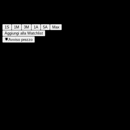
1S
1M
3M
1A
5A
Max
Aggiungi alla Watchlist
Avviso prezzo
Statistiche
Massimo giornaliero
-
Minimo del giorno
-
Massimo 52S
100,92
Min 52S
97,13
Volume
-
Vol. medio
-
Cap. di mercato