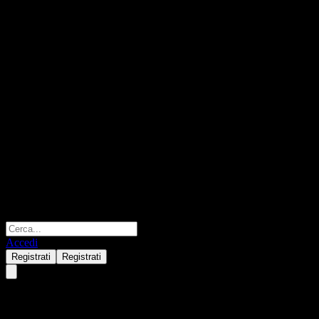
Accedi
Registrati
Registrati
BofA Finance LLC