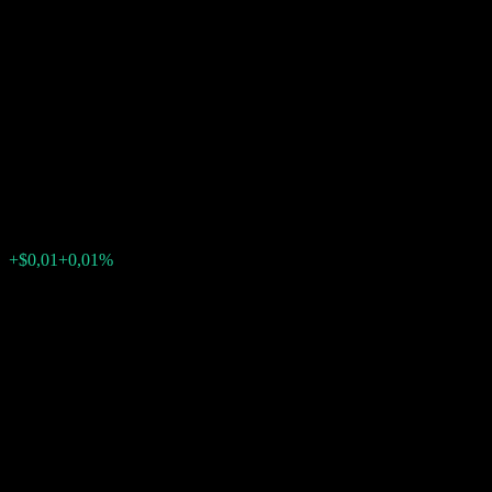
Autocallable Contingent
Interest Worst Of Buffer Note
With Coupon Memory
ABVOVXX
$99,42
0
+$0,01
+0,01%
Settimana scorsa