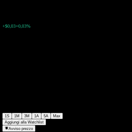
$100,46
0
+$0,03
+0,03%
Settimana scorsa
1S
1M
3M
1A
5A
Max
Aggiungi alla Watchlist
Avviso prezzo