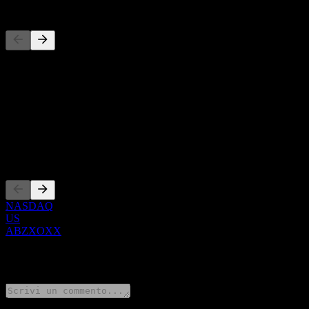
Concorrenti
Questo elenco è un'analisi basata su eventi di mercato recenti. Non è
Informazioni
Show more...
CEO
Quotazioni
NASDAQ
US
ABZXOXX
0 Comments