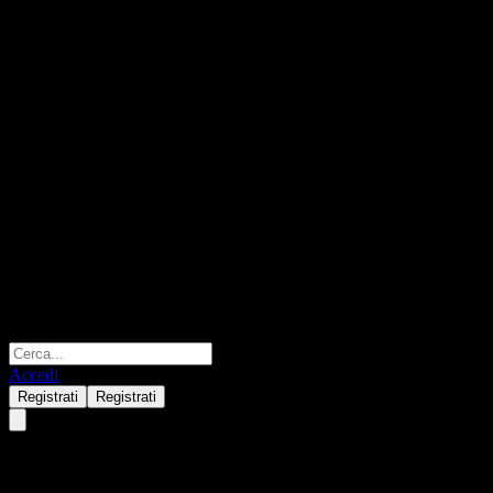
Accedi
Registrati
Registrati
BofA Finance LLC Issuer Calla