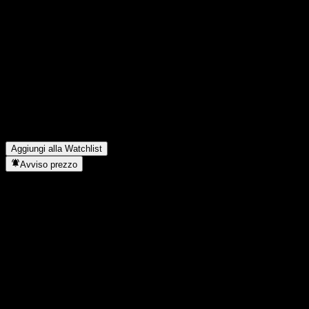
Condividi i tuoi pensieri
FAQ
Qual è il prezzo dell'azione BofA Finance LLC Issuer Callable 
Qual è il simbolo azionario di BofA Finance LLC Issuer Callabl
Il prezzo dell'azione BofA Finance LLC Issuer Callable Continge
In quale settore opera BofA Finance LLC Issuer Callable Contin
Quando BofA Finance LLC Issuer Callable Contingent Interest Wo
Aggiungi alla Watchlist
Avviso prezzo