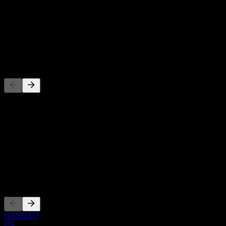
-
Rendimento da dividendo
-
Dividendo
-
Concorrenti
Questo elenco è un'analisi basata su eventi di mercato recenti. Non è
una raccomandazione di investimento.
Informazioni
Show more...
CEO
Quotazioni
NASDAQ
US