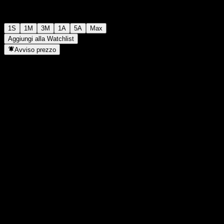
1S
1M
3M
1A
5A
Max
Aggiungi alla Watchlist
Avviso prezzo
Statistiche
Massimo giornaliero
-
Minimo del giorno
-
Massimo 52S
114,66
Min 52S
98,77
Volume
-
Vol. medio
-
Cap. di mercato
0
Rapporto P/E