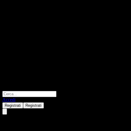
Accedi
Registrati
Registrati
JPMorgan Chase Financial