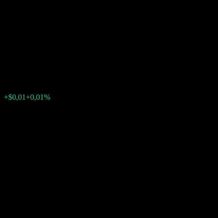
Company LLC Capped Point
to Point Worst Of Barrier Note
ACCELXX
$114,66
0
+$0,01
+0,01%
Settimana scorsa