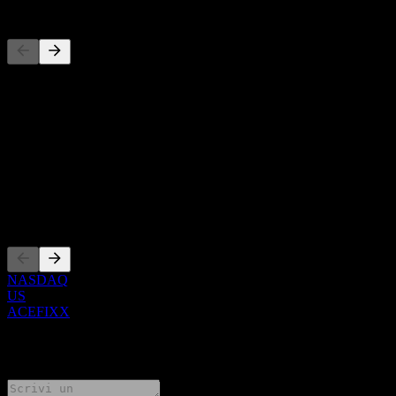
Concorrenti
Questo elenco è un'analisi basata su eventi di mercato recenti. Non è
una raccomandazione di investimento.
Informazioni
Show more...
CEO
Quotazioni
NASDAQ
US
ACEFIXX
0 Comments