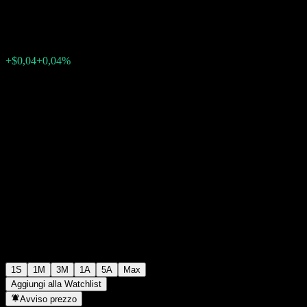
$98,96
0
+$0,04
+0,04%
Settimana scorsa
1S
1M
3M
1A
5A
Max
Aggiungi alla Watchlist
Avviso prezzo