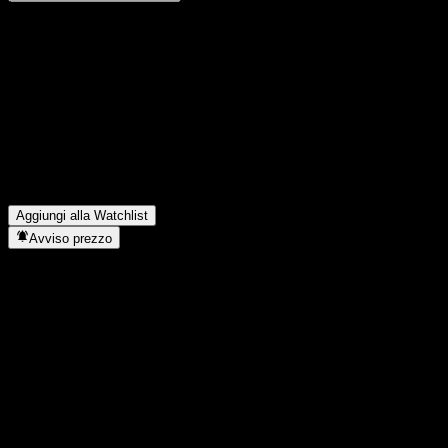
Condividi i tuoi pensieri
FAQ
Qual è il prezzo dell'azione ACEFIXX oggi?
▼
Qual è il simbolo azionario di ACEFIXX?
▼
In quale settore opera ACEFIXX?
▼
Quando ACEFIXX ha completato lo split azionario?
▼
Aggiungi alla Watchlist
Avviso prezzo