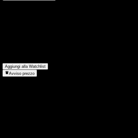
Condividi i tuoi pensieri
FAQ
Qual è il prezzo dell'azione ACGSYXX oggi?
▼
Qual è il simbolo azionario di ACGSYXX?
▼
In quale settore opera ACGSYXX?
▼
Quando ACGSYXX ha completato lo split azionario?
▼
Aggiungi alla Watchlist
Avviso prezzo