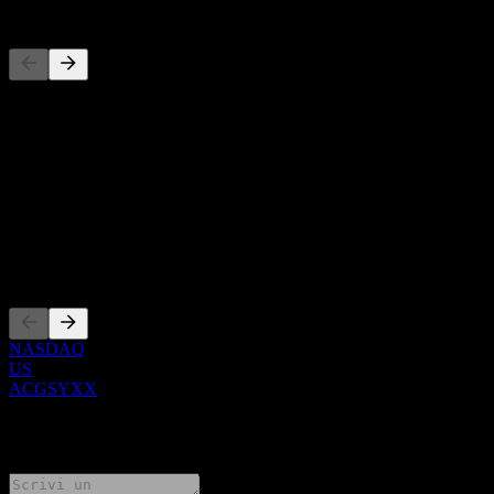
Concorrenti
Questo elenco è un'analisi basata su eventi di mercato recenti. Non è
una raccomandazione di investimento.
Informazioni
Show more...
CEO
Quotazioni
NASDAQ
US
ACGSYXX
0 Comments