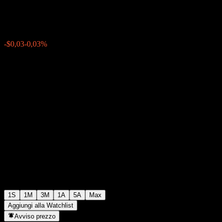
$101,38
0
-$0,03
-0,03%
Settimana scorsa
1S
1M
3M
1A
5A
Max
Aggiungi alla Watchlist
Avviso prezzo