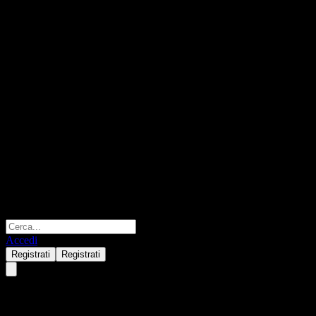
Accedi
Registrati
Registrati
UBS London Branch Autocallab