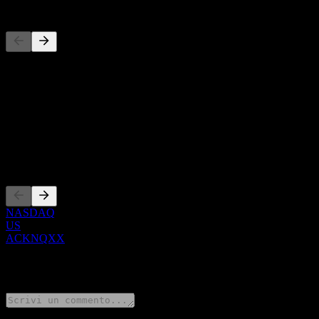
Concorrenti
Questo elenco è un'analisi basata su eventi di mercato recenti. Non è
Informazioni
Show more...
CEO
Quotazioni
NASDAQ
US
ACKNQXX
0 Comments