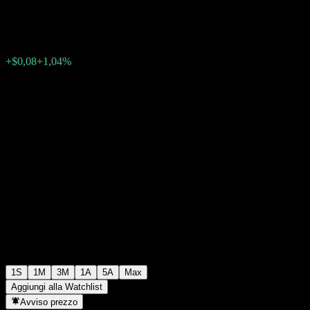
$7,76
0
+$0,08
+1,04%
Settimana scorsa
1S
1M
3M
1A
5A
Max
Aggiungi alla Watchlist
Avviso prezzo