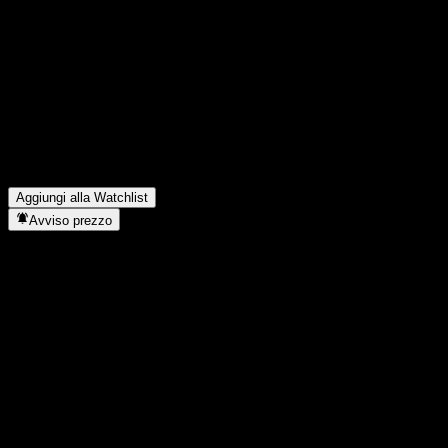
Condividi i tuoi pensieri
FAQ
Qual è il prezzo dell'azione UBS London Branch Autocallable C
Qual è il simbolo azionario di UBS London Branch Autocallable
In quale settore opera UBS London Branch Autocallable Conting
Quando UBS London Branch Autocallable Contingent Interest Bar
Aggiungi alla Watchlist
Avviso prezzo