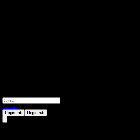
Accedi
Registrati
Registrati
JPMorgan Chase Financial