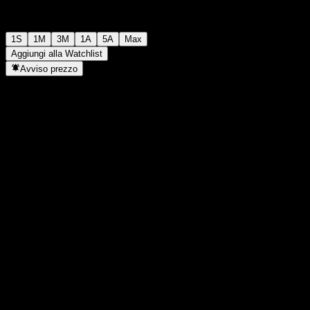
1S
1M
3M
1A
5A
Max
Aggiungi alla Watchlist
Avviso prezzo
Statistiche
Massimo giornaliero
-
Minimo del giorno
-
Massimo 52S
112,16
Min 52S
104,73
Volume
-
Vol. medio
-
Cap. di mercato
0
Rapporto P/E