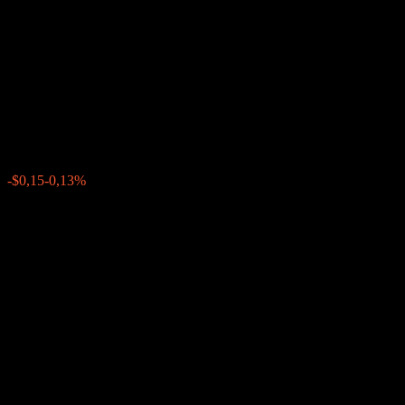
Company LLC Autocallable
Snowball Barrier Note
ACQPYXX
$111,72
0
-$0,15
-0,13%
Settimana scorsa