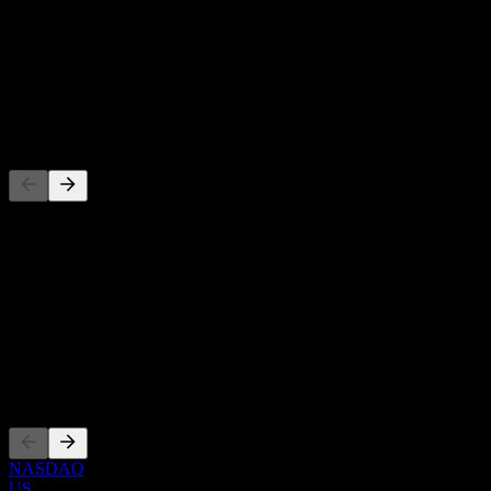
-
Rendimento da dividendo
-
Dividendo
-
Concorrenti
Questo elenco è un'analisi basata su eventi di mercato recenti. Non è
una raccomandazione di investimento.
Informazioni
Show more...
CEO
Quotazioni
NASDAQ
US