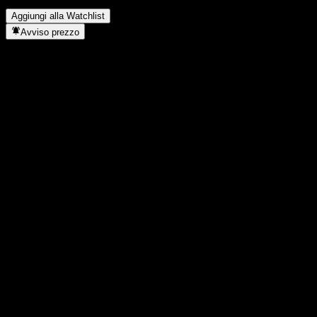
split azionario?
▼
Aggiungi alla Watchlist
Avviso prezzo