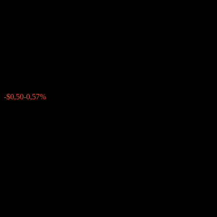
Contingent Interest Worst Of
Barrier Note With Coupon
Memory ACTAJXX
$87,18
0
-$0,50
-0,57%
Settimana scorsa