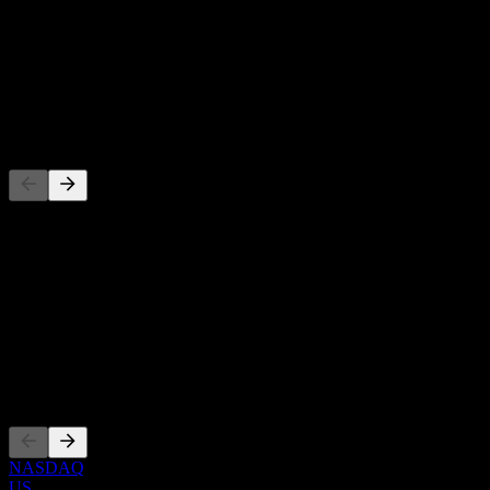
-
Rendimento da dividendo
-
Dividendo
-
Concorrenti
Questo elenco è un'analisi basata su eventi di mercato recenti. Non è
una raccomandazione di investimento.
Informazioni
Show more...
CEO
Quotazioni
NASDAQ
US