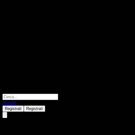
Accedi
Registrati
Registrati
GS Finance Autocallable