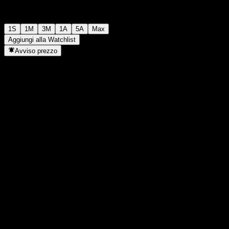
1S
1M
3M
1A
5A
Max
Aggiungi alla Watchlist
Avviso prezzo
Statistiche
Massimo giornaliero
-
Minimo del giorno
-
Massimo 52S
98,76
Min 52S
83,13
Volume
-
Vol. medio
-
Cap. di mercato
0
Rapporto P/E