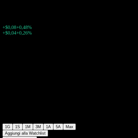
$16,59
93
+$0,08
+0,48%
Wednesday 19:34
+$0,04
+0,26%
Wednesday 21:10
Dopo mercato
1G
1S
1M
3M
1A
5A
Max
Aggiungi alla Watchlist