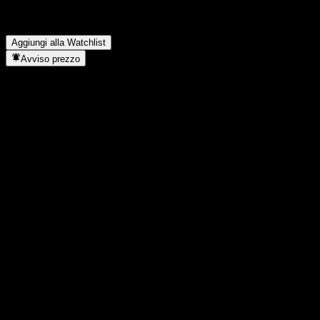
In quale settore opera AGF Management?
▼
Quando AGF Management ha completato lo split azionario?
▼
Dove si trova la sede di AGF Management?
▼
Aggiungi alla Watchlist
Avviso prezzo