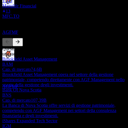
T.TO
Manulife Financial
Ex-dividendo
13
11
MFC.TO
OCT
27
AGF Management
Concorrenti
Stimato
AGFMF
Questo elenco è un'analisi basata su eventi di mercato recenti. Non è
una raccomandazione di investimento.
Brookfield Asset Management
Pagamento del dividendo
BAM
15
Cap. di mercato
74,6B
OCT
27
Brookfield Asset Management opera nel settore della gestione
AGF Management
patrimoniale, competendo direttamente con AGF Management nello
Stimato
spazio della gestione degli investimenti.
AGFMF
Bank Of Nova Scotia
BNS
Cap. di mercato
107,39B
La Banca di Nova Scotia offre servizi di gestione patrimoniale,
competendo con AGF Management nei settori della consulenza
finanziaria e degli investimenti.
iShares Expanded Tech Sector
IGM