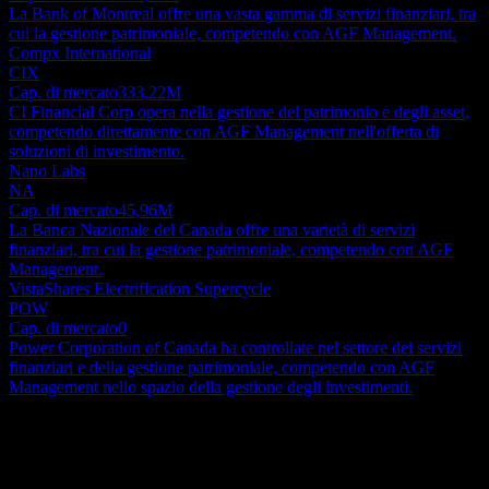
La Bank of Montreal offre una vasta gamma di servizi finanziari, tra
cui la gestione patrimoniale, competendo con AGF Management.
Compx International
CIX
Cap. di mercato
333,22M
CI Financial Corp opera nella gestione del patrimonio e degli asset,
competendo direttamente con AGF Management nell'offerta di
soluzioni di investimento.
Nano Labs
NA
Cap. di mercato
45,96M
La Banca Nazionale del Canada offre una varietà di servizi
finanziari, tra cui la gestione patrimoniale, competendo con AGF
Management.
VistaShares Electrification Supercycle
POW
Cap. di mercato
0
Power Corporation of Canada ha controllate nel settore dei servizi
finanziari e della gestione patrimoniale, competendo con AGF
Management nello spazio della gestione degli investimenti.
Informazioni
AGF Management Limited, una società holding quotata fondata a