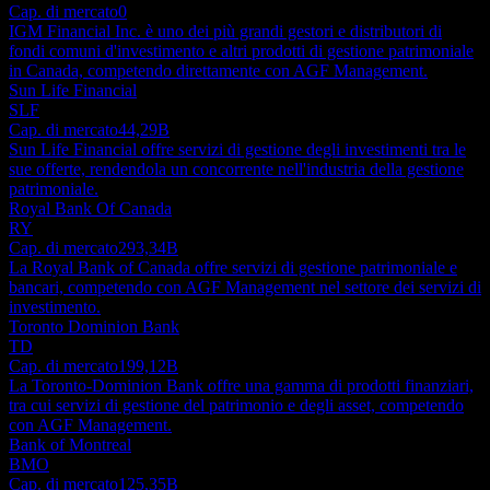
Cap. di mercato
0
IGM Financial Inc. è uno dei più grandi gestori e distributori di
fondi comuni d'investimento e altri prodotti di gestione patrimoniale
in Canada, competendo direttamente con AGF Management.
Sun Life Financial
SLF
Cap. di mercato
44,29B
Sun Life Financial offre servizi di gestione degli investimenti tra le
sue offerte, rendendola un concorrente nell'industria della gestione
patrimoniale.
Royal Bank Of Canada
RY
Cap. di mercato
293,34B
La Royal Bank of Canada offre servizi di gestione patrimoniale e
bancari, competendo con AGF Management nel settore dei servizi di
investimento.
Toronto Dominion Bank
TD
Cap. di mercato
199,12B
La Toronto-Dominion Bank offre una gamma di prodotti finanziari,
tra cui servizi di gestione del patrimonio e degli asset, competendo
con AGF Management.
Bank of Montreal
BMO
Cap. di mercato
125,35B