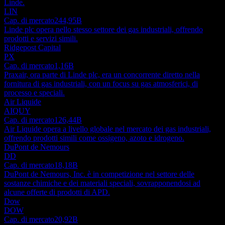
Linde.
LIN
Cap. di mercato
244,95B
Linde plc opera nello stesso settore dei gas industriali, offrendo
prodotti e servizi simili.
Ridgepost Capital
PX
Cap. di mercato
1,16B
Praxair, ora parte di Linde plc, era un concorrente diretto nella
fornitura di gas industriali, con un focus su gas atmosferici, di
processo e speciali.
Air Liquide
AIQUY
Cap. di mercato
126,44B
Air Liquide opera a livello globale nel mercato dei gas industriali,
offrendo prodotti simili come ossigeno, azoto e idrogeno.
DuPont de Nemours
DD
Cap. di mercato
18,18B
DuPont de Nemours, Inc. è in competizione nel settore delle
sostanze chimiche e dei materiali speciali, sovrapponendosi ad
alcune offerte di prodotti di APD.
Dow
DOW
Cap. di mercato
20,92B