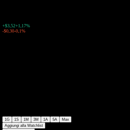
$303,44
2729
+$3,52
+1,17%
Friday 20:00
-$0,30
-0,1%
Friday 23:39
Dopo mercato
1G
1S
1M
3M
1A
5A
Max
Aggiungi alla Watchlist