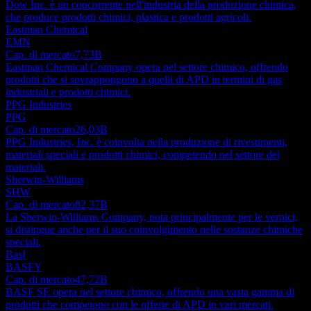
Dow Inc. è un concorrente nell'industria della produzione chimica,
che produce prodotti chimici, plastica e prodotti agricoli.
Eastman Chemical
EMN
Cap. di mercato
7,73B
Eastman Chemical Company opera nel settore chimico, offrendo
prodotti che si sovrappongono a quelli di APD in termini di gas
industriali e prodotti chimici.
PPG Industries
PPG
Cap. di mercato
26,03B
PPG Industries, Inc. è coinvolta nella produzione di rivestimenti,
materiali speciali e prodotti chimici, competendo nel settore dei
materiali.
Sherwin-Williams
SHW
Cap. di mercato
82,37B
La Sherwin-Williams Company, nota principalmente per le vernici,
si distingue anche per il suo coinvolgimento nelle sostanze chimiche
speciali.
Basf
BASFY
Cap. di mercato
47,72B
BASF SE opera nel settore chimico, offrendo una vasta gamma di
prodotti che competono con le offerte di APD in vari mercati.