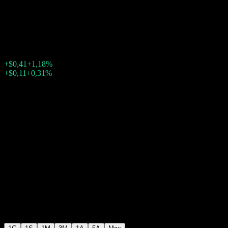
China A-Shares
$35,12
97
+$0,41
+1,18%
19:59 Oggi
+$0,11
+0,31%
22:58
Dopo mercato