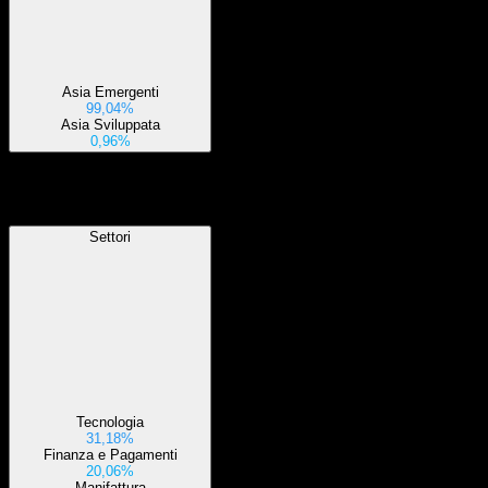
Asia Emergenti
99,04%
Asia Sviluppata
0,96%
Settori
Settori
Tecnologia
31,18%
Finanza e Pagamenti
20,06%
Manifattura