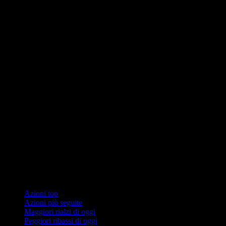
Collezioni
Azioni top
Azioni più seguite
Maggiori rialzi di oggi
Peggiori ribassi di oggi