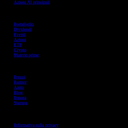
Azioni AI principali
Funzionalità
Portafoglio
Dividendi
Eventi
Azioni
ETF
Crypto
Materie prime
company
Prezzi
Partner
Aiuto
Blog
Impara
Stampa
Legale
Informativa sulla privacy