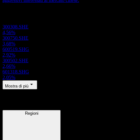
aggressivi interessati al mercato cinese.
Portafoglio
300308.SHE
4,56%
300750.SHE
3,68%
600519.SHG
2,92%
300502.SHE
2,66%
601318.SHG
2,05%
Mostra di più
Regioni
Regioni