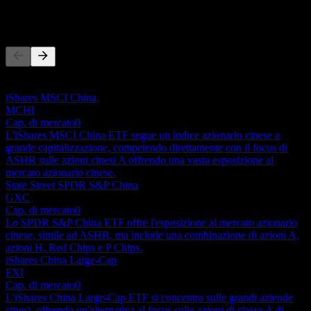
Concorrenti
Questo elenco è un'analisi basata su eventi di mercato recenti. Non è
una raccomandazione di investimento.
iShares MSCI China
MCHI
Cap. di mercato
0
L'iShares MSCI China ETF segue un indice azionario cinese a
grande capitalizzazione, competendo direttamente con il focus di
ASHR sulle azioni cinesi A offrendo una vasta esposizione al
mercato azionario cinese.
State Street SPDR S&P China
GXC
Cap. di mercato
0
Lo SPDR S&P China ETF offre l'esposizione al mercato azionario
cinese, simile ad ASHR, ma include una combinazione di azioni A,
azioni H, Red Chips e P Chips.
iShares China Large-Cap
FXI
Cap. di mercato
0
L'iShares China Large-Cap ETF si concentra sulle grandi aziende
cinesi, offrendo un'alternativa al focus sulle azioni di classe A di