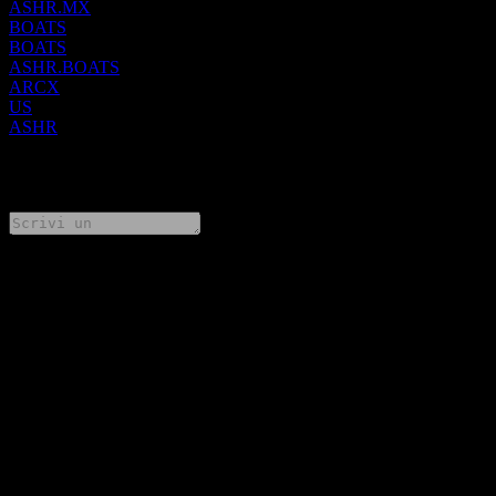
ASHR.MX
BOATS
BOATS
ASHR.BOATS
ARCX
US
ASHR
0 Comments
Condividi i tuoi pensieri
FAQ
Qual è il prezzo dell'azione Xtrackers Harvest CSI 300 China A-
Shares oggi?
▼
Qual è il simbolo azionario di Xtrackers Harvest CSI 300 China
A-Shares?
▼
Il prezzo dell'azione Xtrackers Harvest CSI 300 China A-Shares
sta salendo?
▼