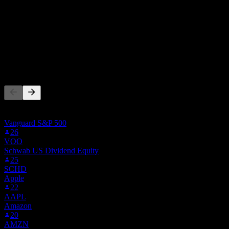
Crescita 5A
17,03%
Crescita 3A
8,56%
Crescita 1A
N/D
Altri seguono anche
Questa lista si basa sulle watchlist degli utenti di Stock Events che
seguono ASHR. Non è una raccomandazione di investimento.
Vanguard S&P 500
26
VOO
Schwab US Dividend Equity
25
SCHD
Apple
22
AAPL
Amazon
20
AMZN