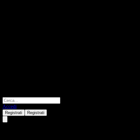
Accedi
Registrati
Registrati
Xtrackers Harvest CSI 300