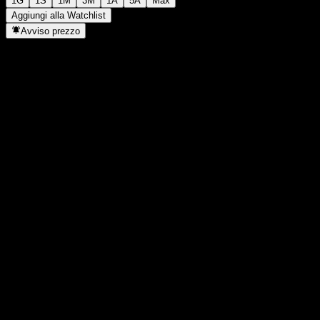
1G
1S
1M
3M
1A
5A
Max
Aggiungi alla Watchlist
Avviso prezzo
Statistiche
Massimo giornaliero
35,14
Minimo del giorno
35,03
Massimo 52S
37,33
Min 52S
28,75
Volume
3.364.845
Vol. medio
4.523.454
Cap. di mercato
0
Rapporto P/E
-
Rendimento da dividendo
2,16%