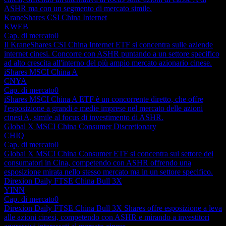
ASHR ma con un segmento di mercato simile.
KraneShares CSI China Internet
KWEB
Cap. di mercato
0
Il KraneShares CSI China Internet ETF si concentra sulle aziende
internet cinesi. Concorre con ASHR puntando a un settore specifico
ad alto crescita all'interno del più ampio mercato azionario cinese.
iShares MSCI China A
CNYA
Cap. di mercato
0
iShares MSCI China A ETF è un concorrente diretto, che offre
l'esposizione a grandi e medie imprese nel mercato delle azioni
cinesi A, simile al focus di investimento di ASHR.
Global X MSCI China Consumer Discretionary
CHIQ
Cap. di mercato
0
Global X MSCI China Consumer ETF si concentra sul settore dei
consumatori in Cina, competendo con ASHR offrendo una
esposizione mirata nello stesso mercato ma in un settore specifico.
Direxion Daily FTSE China Bull 3X
YINN
Cap. di mercato
0
Direxion Daily FTSE China Bull 3X Shares offre esposizione a leva
alle azioni cinesi, competendo con ASHR e mirando a investitori