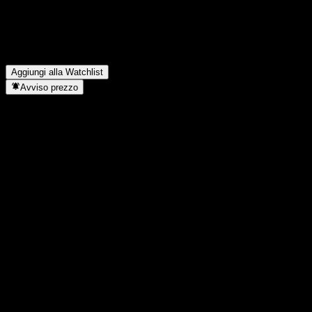
Xtrackers Harvest CSI 300 China A-Shares paga dividendi?
▼
In quale settore opera Xtrackers Harvest CSI 300 China A-
Shares?
▼
Quando Xtrackers Harvest CSI 300 China A-Shares ha
completato lo split azionario?
▼
Aggiungi alla Watchlist
Avviso prezzo