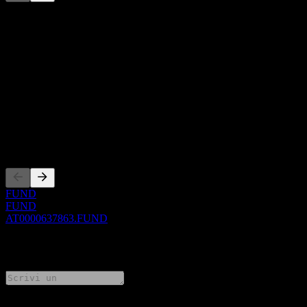
Questo elenco è un'analisi basata su eventi di mercato recenti. Non è
una raccomandazione di investimento.
Informazioni
Show more...
CEO
ISIN
AT0000637863
Quotazioni
FUND
FUND
AT0000637863.FUND
0 Comments