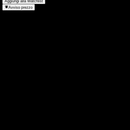
Aggiungi alla Watchlist
Avviso prezzo
Statistiche
Massimo giornaliero
9,24
Minimo del giorno
9,24
Massimo 52S
9,6
Min 52S
9,19
Volume
-
Vol. medio
-
Cap. di mercato
0
Rapporto P/E
-
Rendimento da dividendo
2,92%
Dividendo