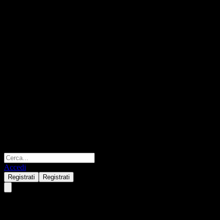
Accedi
Registrati
Registrati
3 Banken Anleihefonds-