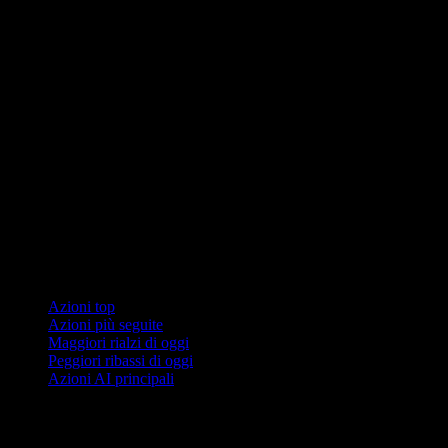
Collezioni
Azioni top
Azioni più seguite
Maggiori rialzi di oggi
Peggiori ribassi di oggi
Azioni AI principali
Funzionalità