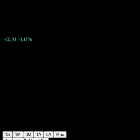
Selektion A
€9,24
0
+€0,01
+0,11%
Settimana scorsa
1S
1M
3M
1A
5A
Max