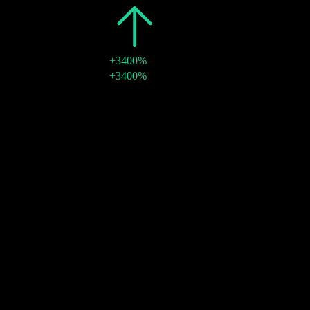
2014
€0,35
+3400%
01 set 2014
€0,35
+3400%
2013
€0,01
-
29 ago 2013
€0,01
-
Crescita 10A
2,7%
Crescita 5A
4,34%
Crescita 3A
4,66%
Crescita 1A
N/D
Community