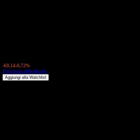
Brand Global Select A
(AT0000857230.FUND)
Dividendo 2026: storico, date
ex-dividendo & rendimento
€19,28
-€0,14
-0,72%
Friday 00:00
Panoramica
Dividendo
Aggiungi alla Watchlist
Rendimento da dividendo
2,44%
Importo del dividendo
€0,47
Ultima data ex-dividendo
ago 31, 2026
Ultima data di pagamento
ago 31, 2026
Riepilogo