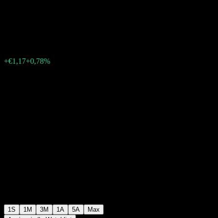
T
€150,97
0
+€1,17
+0,78%
Settimana scorsa
1S
1M
3M
1A
5A
Max