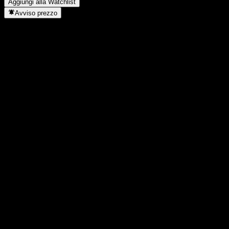
Aggiungi alla Watchlist
Avviso prezzo
Statistiche
Massimo giornaliero
150,97
Minimo del giorno
150,97
Massimo 52S
151,14
Min 52S
136,48
Volume
-
Vol. medio
-
Cap. di mercato
0
Rapporto P/E
-
Rendimento da dividendo
0,71%
Dividendo