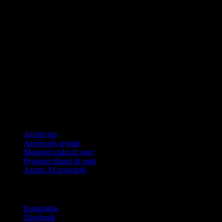
Collezioni
Azioni top
Azioni più seguite
Maggiori rialzi di oggi
Peggiori ribassi di oggi
Azioni AI principali
Funzionalità
Portafoglio
Dividendi