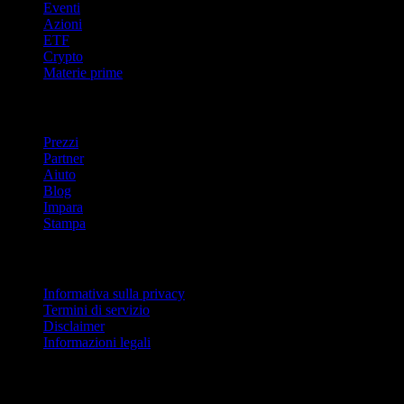
Eventi
Azioni
ETF
Crypto
Materie prime
company
Prezzi
Partner
Aiuto
Blog
Impara
Stampa
Legale
Informativa sulla privacy
Termini di servizio
Disclaimer
Informazioni legali
Per aziende