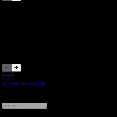
Questo elenco è un'analisi basata su eventi di mercato recenti. Non è
una raccomandazione di investimento.
Informazioni
Show more...
CEO
ISIN
AT0000A1GCX3
Quotazioni
FUND
FUND
AT0000A1GCX3.FUND
0 Comments