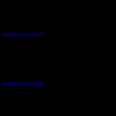
Ex-dividendo
20
SEP
27
Raiffeisen-ESG-Income II (I) A
Stimato
AT0000A3A3Q1.FUND
Ex-dividendo
16
DEC
27
Raiffeisen-ESG-Income II (I) A
Stimato
AT0000A3A3Q1.FUND