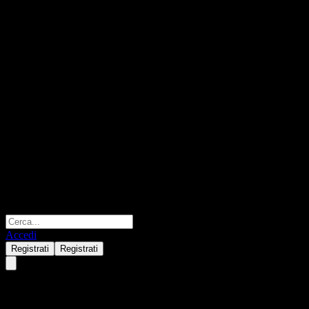
Accedi
Registrati
Registrati
Raiffeisen-ESG-Income II (I)