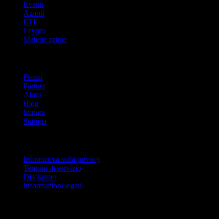
Eventi
Azioni
ETF
Crypto
Materie prime
company
Prezzi
Partner
Aiuto
Blog
Impara
Stampa
Legale
Informativa sulla privacy
Termini di servizio
Disclaimer
Informazioni legali
Per aziende