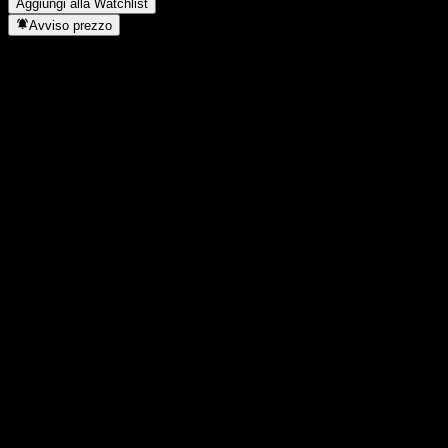
Aggiungi alla Watchlist
Avviso prezzo
Statistiche
Massimo giornaliero
1106,15
Minimo del giorno
1106,15
Massimo 52S
1110,23
Min 52S
1039,62
Volume
-
Vol. medio
-
Cap. di mercato
0
Rapporto P/E
-
Rendimento da dividendo
4,49%
Dividendo