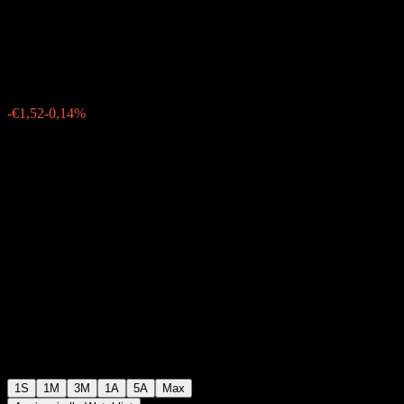
A
€1106,15
0
-€1,52
-0,14%
Settimana scorsa
1S
1M
3M
1A
5A
Max