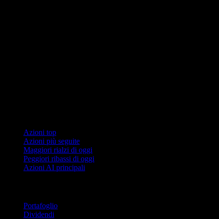
Collezioni
Azioni top
Azioni più seguite
Maggiori rialzi di oggi
Peggiori ribassi di oggi
Azioni AI principali
Funzionalità
Portafoglio
Dividendi