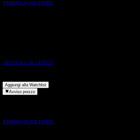
AT0000A3A3Q1.FUND
Condividi i tuoi pensieri
FAQ
Qual è il prezzo dell'azione Raiffeisen-ESG-Income II (I) A oggi?
Pagamento del dividendo
▼
1
Qual è il simbolo azionario di Raiffeisen-ESG-Income II (I) A?
▼
JUL
27
Il prezzo dell'azione Raiffeisen-ESG-Income II (I) A sta salendo?
Raiffeisen-ESG-Income II (I) A
▼
Stimato
Raiffeisen-ESG-Income II (I) A paga dividendi?
▼
AT0000A3A3Q1.FUND
In quale settore opera Raiffeisen-ESG-Income II (I) A?
▼
Quando Raiffeisen-ESG-Income II (I) A ha completato lo split
azionario?
▼
Aggiungi alla Watchlist
Avviso prezzo
Pagamento del dividendo
17
SEP
27
Raiffeisen-ESG-Income II (I) A
Stimato
AT0000A3A3Q1.FUND