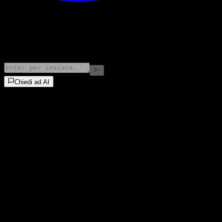
©
2026
Stock Events GmbH
Chiedi ad AI