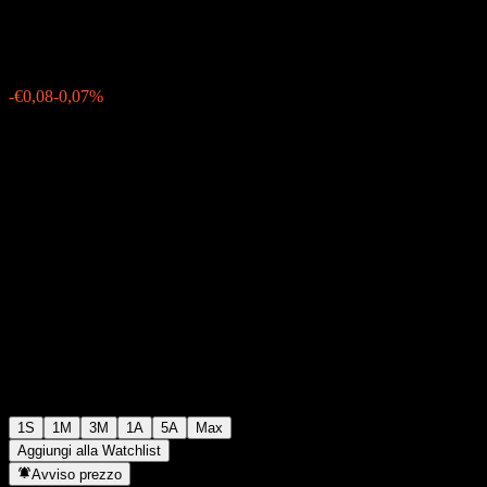
€115,57
0
-€0,08
-0,07%
Settimana scorsa
1S
1M
3M
1A
5A
Max
Aggiungi alla Watchlist
Avviso prezzo