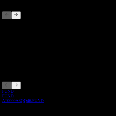
Concorrenti
Questo elenco è un'analisi basata su eventi di mercato recenti. Non è
una raccomandazione di investimento.
Informazioni
Show more...
CEO
ISIN
AT0000A3QQ46
Quotazioni
FUND
FUND
AT0000A3QQ46.FUND
0 Comments