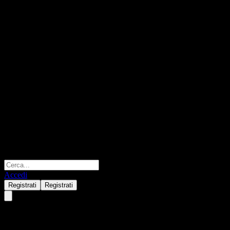
Accedi
Registrati
Registrati
R-Ratio-GlobalAktien (I) VTA