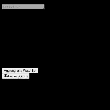
Condividi i tuoi pensieri
FAQ
Qual è il prezzo dell'azione R-Ratio-GlobalAktien (I) VTA oggi?
▼
Qual è il simbolo azionario di R-Ratio-GlobalAktien (I) VTA?
▼
In quale settore opera R-Ratio-GlobalAktien (I) VTA?
▼
Quando R-Ratio-GlobalAktien (I) VTA ha completato lo split
azionario?
▼
Aggiungi alla Watchlist
Avviso prezzo