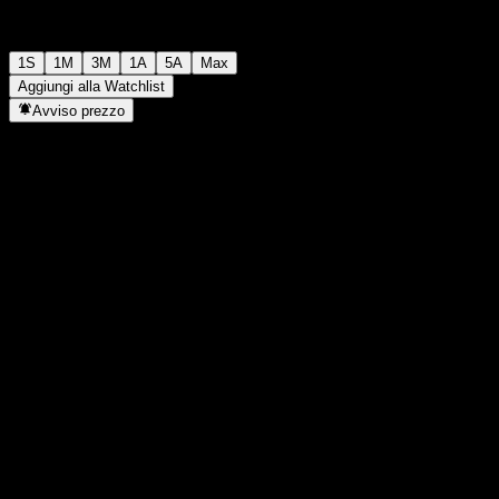
1S
1M
3M
1A
5A
Max
Aggiungi alla Watchlist
Avviso prezzo
Statistiche
Massimo giornaliero
-
Minimo del giorno
-
Massimo 52S
1,149
Min 52S
0,8254
Volume
-
Vol. medio
-
Cap. di mercato
0
Rapporto P/E