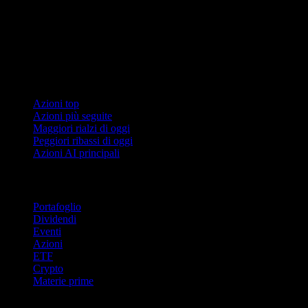
Collezioni
Azioni top
Azioni più seguite
Maggiori rialzi di oggi
Peggiori ribassi di oggi
Azioni AI principali
Funzionalità
Portafoglio
Dividendi
Eventi
Azioni
ETF
Crypto
Materie prime
company