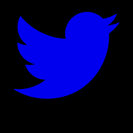
©
2026
Stock Events GmbH