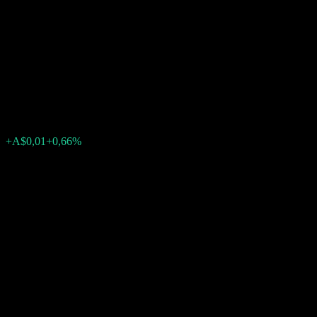
Investment Portfolio - First
Sentier Global Listed
Infrastructure
A$0,8309
0
+A$0,01
+0,66%
Settimana scorsa