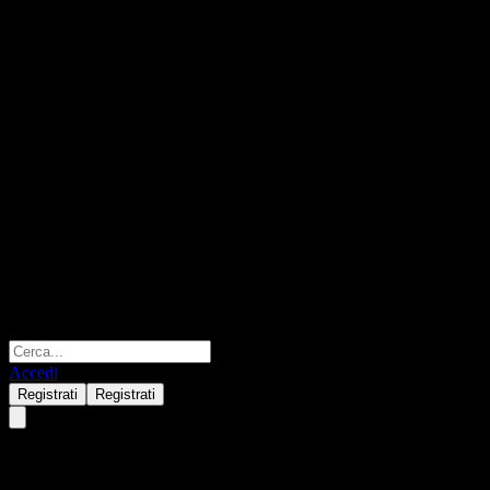
Accedi
Registrati
Registrati
OnePath OneAnswer Frontier