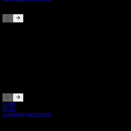
Concorrenti
Questo elenco è un'analisi basata su eventi di mercato recenti. Non è
una raccomandazione di investimento.
Informazioni
Show more...
CEO
ISIN
AU60MMF14874
Quotazioni
FUND
FUND
AU60MMF14874.FUND
0 Comments