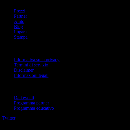
Prezzi
Partner
Aiuto
Blog
Impara
Stampa
Legale
Informativa sulla privacy
Termini di servizio
Disclaimer
Informazioni legali
Per aziende
Dati eventi
Programma partner
Programma educativo
Twitter