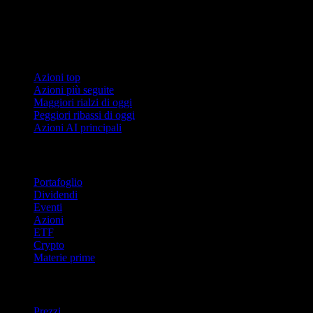
Collezioni
Azioni top
Azioni più seguite
Maggiori rialzi di oggi
Peggiori ribassi di oggi
Azioni AI principali
Funzionalità
Portafoglio
Dividendi
Eventi
Azioni
ETF
Crypto
Materie prime
company
Prezzi