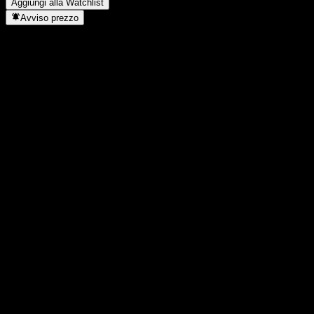
Aggiungi alla Watchlist
Avviso prezzo
Statistiche
Massimo giornaliero
-
Minimo del giorno
-
Massimo 52S
19,49
Min 52S
15,82
Volume
-
Vol. medio
-
Cap. di mercato
0
Rapporto P/E
-
Rendimento da dividendo
9,12%
Dividendo