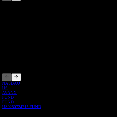
Questo elenco è un'analisi basata su eventi di mercato recenti. Non è
una raccomandazione di investimento.
Informazioni
Show more...
CEO
Paese
Stati Uniti
ISIN
US0250724715
Quotazioni
NASDAQ
US
AVANX
FUND
FUND
US0250724715.FUND