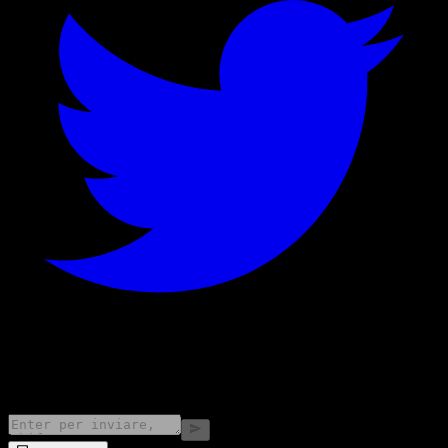
©
2026
Stock Events GmbH