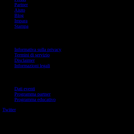
Partner
Aiuto
Blog
Impara
Stampa
Legale
Informativa sulla privacy
Termini di servizio
Disclaimer
Informazioni legali
Per aziende
Dati eventi
Programma partner
Programma educativo
Twitter