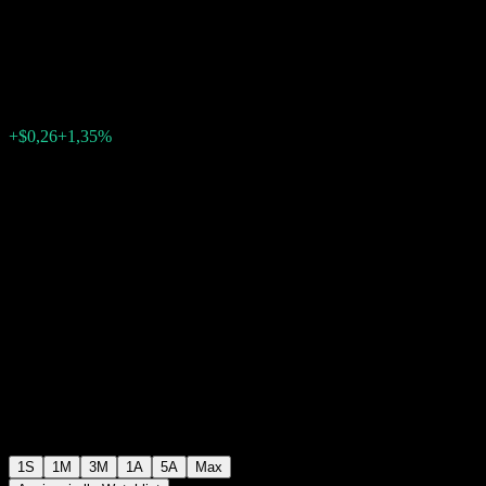
Cap Value Fund G Class
$19,49
0
+$0,26
+1,35%
Settimana scorsa
1S
1M
3M
1A
5A
Max