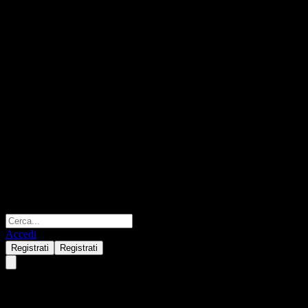
Accedi
Registrati
Registrati
Amundi S&P All World High Di