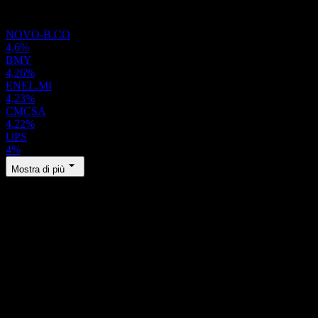
Portafoglio
NOVO-B.CO
4,6%
BMY
4,26%
ENEL.MI
4,23%
CMCSA
4,22%
UPS
4%
Mostra di più
Informazioni
Show more...
CEO
Paese
Germania
ISIN
IE000LEIJUY9
WKN