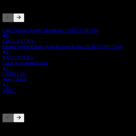
Altri seguono anche
Questa lista si basa sulle watchlist degli utenti di Stock Events 
L&G Global Quality Dividends UCITS USD Dis
6
LDGL.XETRA
iShares World Equity High Income Active UCITS USD (Dist)
4
WINC.XETRA
Legal & General Group
2
LGEN.LSE
Ares Capital
2
ARCC
Concorrenti
Questo elenco è un'analisi basata su eventi di mercato recenti. Non è