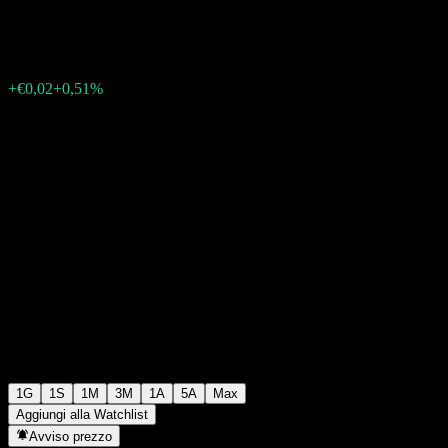
€4,65
17
+€0,02
+0,51%
Friday 15:30
1G
1S
1M
3M
1A
5A
Max
Aggiungi alla Watchlist
Avviso prezzo