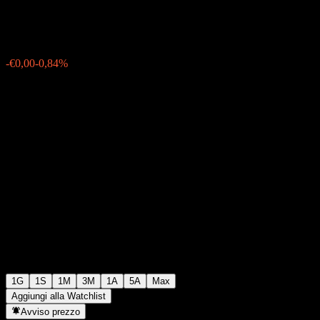
€0,118000
33
-€0,00
-0,84%
06:02 Oggi
1G
1S
1M
3M
1A
5A
Max
Aggiungi alla Watchlist
Avviso prezzo