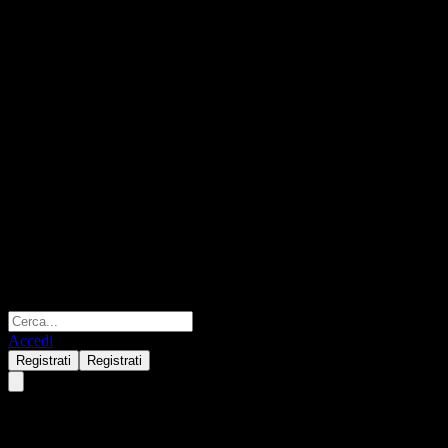
Accedi
Registrati
Registrati
Borders & Southern Petroleum.