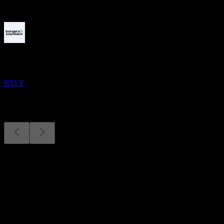
In arrivo
Risultati finanziari
24
SEP
Borders & Southern Petroleum.
B5T.F
Risultati finanziari
24
Sep
Previsto
Q1 2021
Q1 2024