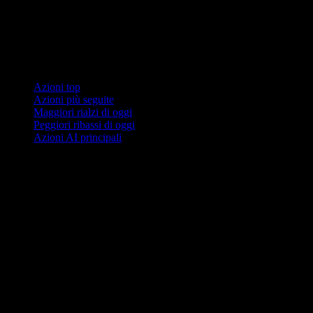
Collezioni
Azioni top
Azioni più seguite
Maggiori rialzi di oggi
Peggiori ribassi di oggi
Azioni AI principali
Funzionalità
Portafoglio
Dividendi
Eventi
Azioni
ETF
Crypto
Materie prime
company