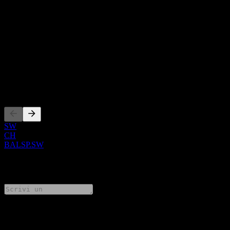
Informazioni
Show more...
CEO
ISIN
CH0414551033
Quotazioni
SW
CH
BALSP.SW
0 Comments
Condividi i tuoi pensieri