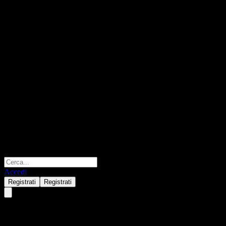
Accedi
Registrati
Registrati
Baloise Swiss Property Fund