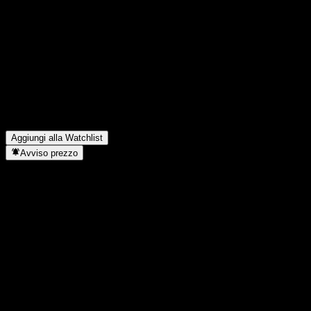
FAQ
Qual è il prezzo dell'azione Baloise Swiss Property Fund oggi?
▼
Qual è il simbolo azionario di Baloise Swiss Property Fund?
▼
Il prezzo dell'azione Baloise Swiss Property Fund sta salendo?
▼
Baloise Swiss Property Fund paga dividendi?
▼
In quale settore opera Baloise Swiss Property Fund?
▼
Quando Baloise Swiss Property Fund ha completato lo split
azionario?
▼
Aggiungi alla Watchlist
Avviso prezzo