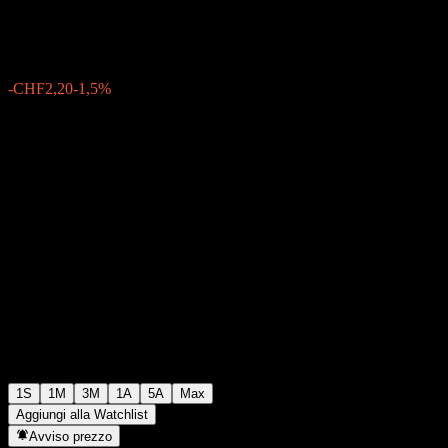
CHF144,80
0
-CHF2,20
-1,5%
Settimana scorsa
1S
1M
3M
1A
5A
Max
Aggiungi alla Watchlist
Avviso prezzo