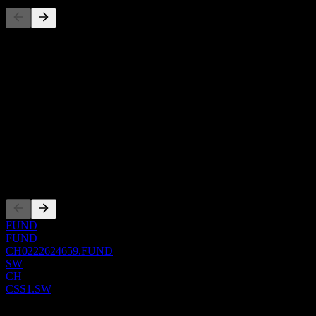
Questo elenco è un'analisi basata su eventi di mercato recenti. Non è
una raccomandazione di investimento.
Informazioni
Show more...
CEO
ISIN
CH0222624659
Quotazioni
FUND
FUND
CH0222624659.FUND
SW
CH
CSS1.SW