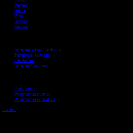
Partner
Aiuto
Blog
Impara
Stampa
Legale
Informativa sulla privacy
Termini di servizio
Disclaimer
Informazioni legali
Per aziende
Dati eventi
Programma partner
Programma educativo
Twitter