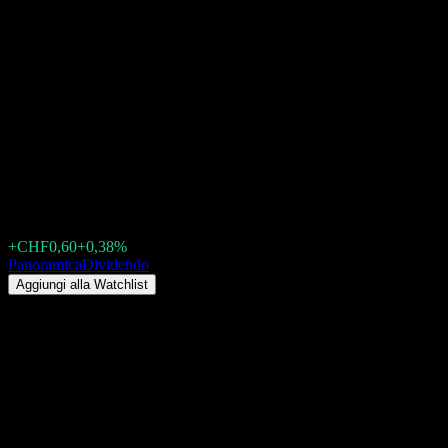
LUKB Expert Bausteinfonds -
LUKB Expert-Aktien Ausland
P (CH0352060492.FUND)
Dividendo 2026: storico, date
ex-dividendo & rendimento
CHF158,00
+CHF0,60
+0,38%
Friday 00:00
Panoramica
Dividendo
Aggiungi alla Watchlist
Rendimento da dividendo
0,85%
Importo del dividendo
CHF0,65
Ultima data ex-dividendo
apr 22, 2026
Ultima data di pagamento
apr 22, 2026