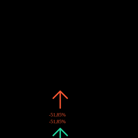
Stimato
21
APR
28
Pagamento del dividendo
Stimato
24
APR
28
Ex-dividendo
Stimato
Passato
Data
Importo
Variazione
2026
CHF0,65
-51,85%
22 apr 2026
CHF0,65
-51,85%