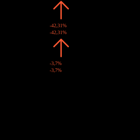
2021
CHF0,75
-42,31%
26 apr 2021
CHF0,75
-42,31%
2020
CHF1,30
-3,7%
27 apr 2020
CHF1,30
-3,7%
2019
CHF1,35
-
08 apr 2019
CHF1,35
-
Crescita 10A
N/D
Crescita 5A
-2,82%
Crescita 3A
-21,62%
Crescita 1A
-51,85%