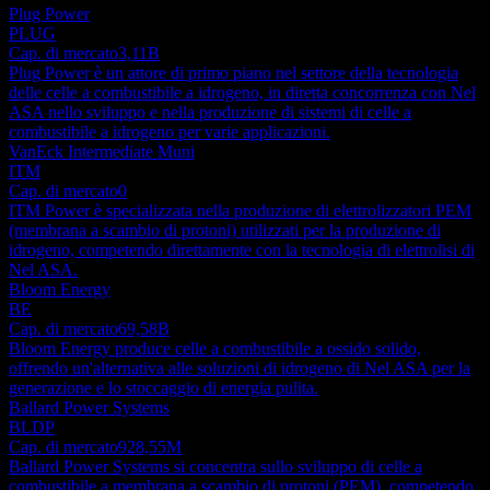
Plug Power
PLUG
Cap. di mercato
3,11B
Plug Power è un attore di primo piano nel settore della tecnologia
delle celle a combustibile a idrogeno, in diretta concorrenza con Nel
ASA nello sviluppo e nella produzione di sistemi di celle a
combustibile a idrogeno per varie applicazioni.
VanEck Intermediate Muni
ITM
Cap. di mercato
0
ITM Power è specializzata nella produzione di elettrolizzatori PEM
(membrana a scambio di protoni) utilizzati per la produzione di
idrogeno, competendo direttamente con la tecnologia di elettrolisi di
Nel ASA.
Bloom Energy
BE
Cap. di mercato
69,58B
Bloom Energy produce celle a combustibile a ossido solido,
offrendo un'alternativa alle soluzioni di idrogeno di Nel ASA per la
generazione e lo stoccaggio di energia pulita.
Ballard Power Systems
BLDP
Cap. di mercato
928,55M
Ballard Power Systems si concentra sullo sviluppo di celle a
combustibile a membrana a scambio di protoni (PEM), competendo