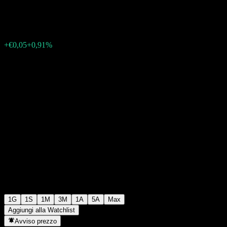
€5,55
1400
+€0,05
+0,91%
14:50 Oggi
1G
1S
1M
3M
1A
5A
Max
Aggiungi alla Watchlist
Avviso prezzo