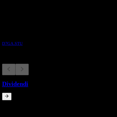
In arrivo
Risultati finanziari
21
OCT
Nel ASA
D7GA.STU
Dividendi
0
%
Rendimento da dividendo
Jul 24
€0,79