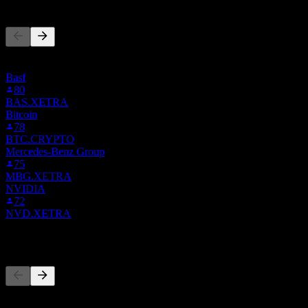
Altri seguono anche
Questa lista si basa sulle watchlist degli utenti di Stock Events che
seguono D7GA.STU. Non è una raccomandazione di investimento.
Basf
80
BAS.XETRA
Bitcoin
78
BTC.CRYPTO
Mercedes-Benz Group
75
MBG.XETRA
NVIDIA
72
NVD.XETRA
Concorrenti
Questo elenco è un'analisi basata su eventi di mercato recenti. Non è
una raccomandazione di investimento.