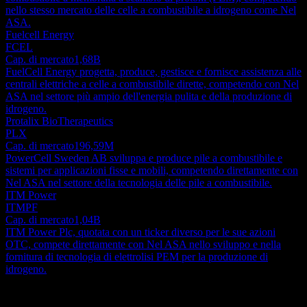
nello stesso mercato delle celle a combustibile a idrogeno come Nel
ASA.
Fuelcell Energy
FCEL
Cap. di mercato
1,68B
FuelCell Energy progetta, produce, gestisce e fornisce assistenza alle
centrali elettriche a celle a combustibile dirette, competendo con Nel
ASA nel settore più ampio dell'energia pulita e della produzione di
idrogeno.
Protalix BioTherapeutics
PLX
Cap. di mercato
196,59M
PowerCell Sweden AB sviluppa e produce pile a combustibile e
sistemi per applicazioni fisse e mobili, competendo direttamente con
Nel ASA nel settore della tecnologia delle pile a combustibile.
ITM Power
ITMPF
Cap. di mercato
1,04B
ITM Power Plc, quotata con un ticker diverso per le sue azioni
OTC, compete direttamente con Nel ASA nello sviluppo e nella
fornitura di tecnologia di elettrolisi PEM per la produzione di
idrogeno.
Informazioni