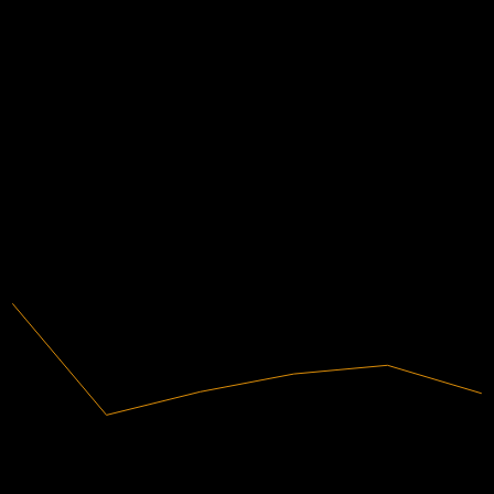
-0.0068326233
EPS effettivo
N/D
Dati finanziari
-131,25%
Margine di profitto
Non redditizia
2020
2021
2022
2023
2024
2025
81,92M
Ricavi
-107,53M
Utile netto