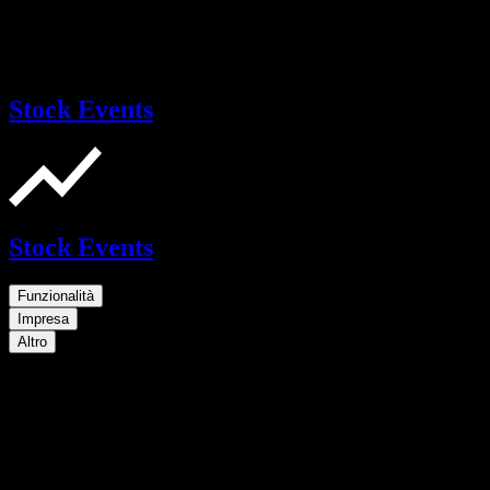
Stock Events
Stock Events
Funzionalità
Impresa
Altro