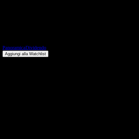
Global X Dow 30 Covered Call 
rendimento
$22,35
+$0,00
+0%
Friday 00:00
Panoramica
Dividendo
Aggiungi alla Watchlist
Rendimento da dividendo
10,41%
Importo del dividendo
$0,16
Ultima data ex-dividendo
ago 24, 2026
Ultima data di pagamento
ago 27, 2026
Riepilogo
I dividendi di Global X Dow 30 Covered Call (DJIA.BOATS) vengono p
2026. Il prossimo dividendo per azione sarà di $0,16, con data ex-d
(DJIA.BOATS) è 10,41%.