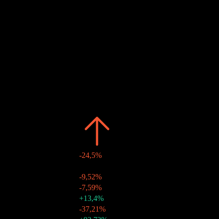
OCT
Ex-dividendo
Stimato
22
OCT
Pagamento del dividendo
Stimato
Passato
Data
Importo
Variazione
2026
$2,23
-24,5%
27 ago 2026
$0,16
-
23 lug 2026
$0,12
-9,52%
25 giu 2026
$0,14
-7,59%
21 mag 2026
$0,15
+13,4%
23 apr 2026
$0,13
-37,21%