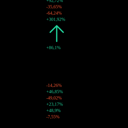
26 mar 2026
$0,21
+92,72%
26 feb 2026
$0,11
-35,65%
23 gen 2026
$0,17
-64,24%
07 gen 2026
$0,47
+301,92%
2025
$2,95
+86,1%
30 dic 2025
$0,12
-
02 dic 2025
$0,22
-
27 ott 2025
$0,22
-
29 set 2025
$0,13
-
25 ago 2025
$0,16
-
28 lug 2025
$0,13
-14,26%
30 giu 2025
$0,16
+46,85%
27 mag 2025
$0,11
-49,02%
28 apr 2025
$0,21
+23,17%
31 mar 2025
$0,17
+48,9%
03 mar 2025
$0,11
-7,55%
Crescita 10A
N/D