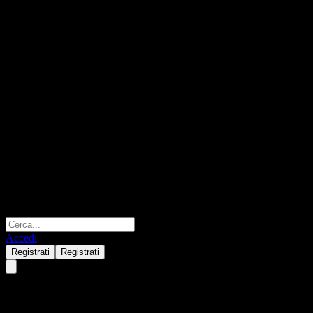
Accedi
Registrati
Registrati
LGT Funds SICAV - LGT Susta