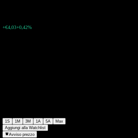
€964,44
0
+€4,03
+0,42%
Settimana scorsa
1S
1M
3M
1A
5A
Max
Aggiungi alla Watchlist
Avviso prezzo