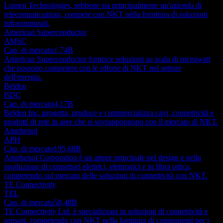
Lumen Technologies, sebbene sia principalmente un'azienda di
telecomunicazioni, compete con NKT nella fornitura di soluzioni
infrastrutturali.
American Superconductor
AMSC
Cap. di mercato
1,74B
American Superconductor fornisce soluzioni su scala di megawatt
che possono competere con le offerte di NKT nel settore
dell'energia.
Belden
BDC
Cap. di mercato
4,17B
Belden Inc. progetta, produce e commercializza cavi, connettività e
prodotti di rete in aree che si sovrappongono con il mercato di NKT.
Amphenol
APH
Cap. di mercato
195,68B
Amphenol Corporation è un attore principale nel design e nella
produzione di connettori elettrici, elettronici e in fibra ottica,
competendo sul mercato delle soluzioni di connettività con NKT.
TE Connectivity
TEL
Cap. di mercato
58,48B
TE Connectivity Ltd. è specializzata in soluzioni di connettività e
sensori, competendo con NKT nella fornitura di componenti per i