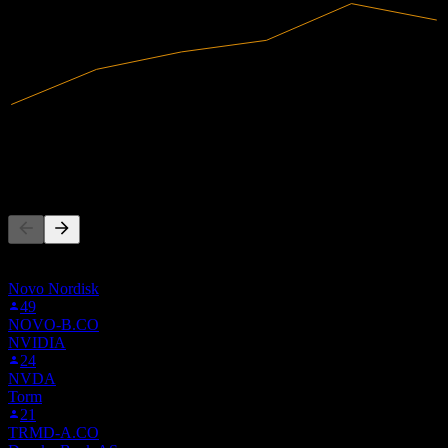
3,57B
Ricavi
264M
Utile netto
Altri seguono anche
Questa lista si basa sulle watchlist degli utenti di Stock Events che
seguono NKT.STU. Non è una raccomandazione di investimento.
Novo Nordisk
49
NOVO-B.CO
NVIDIA
24
NVDA
Torm
21
TRMD-A.CO