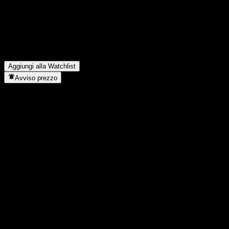
Quali sono stati i risultati finanziari di NKT A/S nell'ultimo
trimestre?
▼
Qual è stato il fatturato di NKT A/S lo scorso anno?
▼
Qual è stato l'utile netto di NKT A/S dell'anno scorso?
▼
NKT A/S paga dividendi?
▼
In quale settore opera NKT A/S?
▼
Quando NKT A/S ha completato lo split azionario?
▼
Aggiungi alla Watchlist
Avviso prezzo