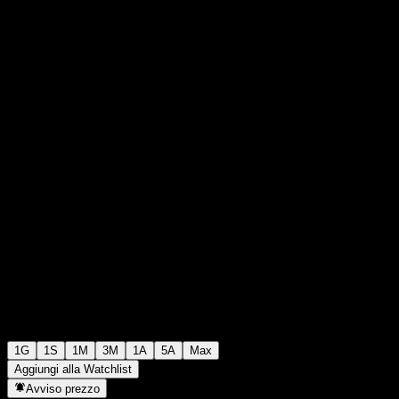
€124,20
113
+€0,00
+0%
Friday 19:55
1G
1S
1M
3M
1A
5A
Max
Aggiungi alla Watchlist
Avviso prezzo