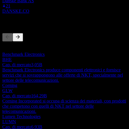
Danske Bank AS
21
DANSKE.CO
Concorrenti
Questo elenco è un'analisi basata su eventi di mercato recenti. Non è
una raccomandazione di investimento.
Benchmark Electronics
BHE
Cap. di mercato
3,05B
Benchmark Electronics produce componenti elettronici e fornisce
servizi che si sovrappongono alle offerte di NKT, specialmente nel
settore delle telecomunicazioni.
Corning
GLW
Cap. di mercato
164,29B
Corning Incorporated si occupa di scienza dei materiali, con prodotti
che competono con quelli di NKT nel settore delle
telecomunicazioni.
Lumen Technologies
LUMN
Cap. di mercato
6,93B