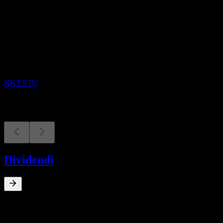
In arrivo
Risultati finanziari
14
AUG
NKT A/S
NKT.STU
Dividendi
0
%
Rendimento da dividendo
Apr 16
€0,69